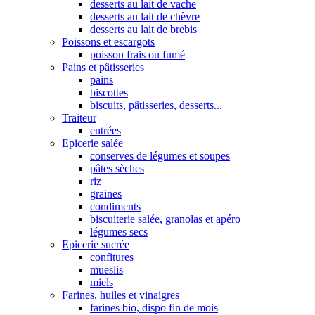
desserts au lait de vache
desserts au lait de chèvre
desserts au lait de brebis
Poissons et escargots
poisson frais ou fumé
Pains et pâtisseries
pains
biscottes
biscuits, pâtisseries, desserts...
Traiteur
entrées
Epicerie salée
conserves de légumes et soupes
pâtes sèches
riz
graines
condiments
biscuiterie salée, granolas et apéro
légumes secs
Epicerie sucrée
confitures
mueslis
miels
Farines, huiles et vinaigres
farines bio, dispo fin de mois