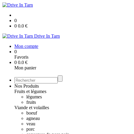
0
0
0.0
€
Drive In Tarn
Mon compte
0
Favoris
0
0.0
€
Mon panier
Nos Produits
Fruits et légumes
légumes
fruits
Viande et volailles
boeuf
agneau
veau
porc