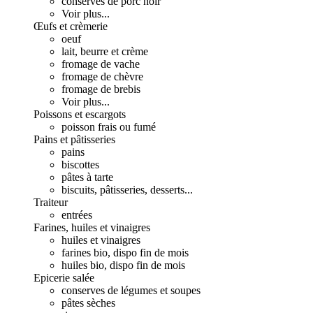
conserves de porc noir
Voir plus...
Œufs et crèmerie
oeuf
lait, beurre et crème
fromage de vache
fromage de chèvre
fromage de brebis
Voir plus...
Poissons et escargots
poisson frais ou fumé
Pains et pâtisseries
pains
biscottes
pâtes à tarte
biscuits, pâtisseries, desserts...
Traiteur
entrées
Farines, huiles et vinaigres
huiles et vinaigres
farines bio, dispo fin de mois
huiles bio, dispo fin de mois
Epicerie salée
conserves de légumes et soupes
pâtes sèches