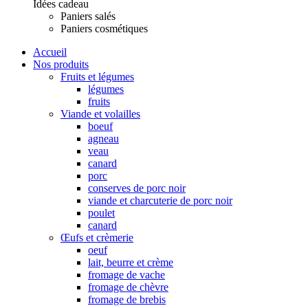
Idées cadeau
Paniers salés
Paniers cosmétiques
Accueil
Nos produits
Fruits et légumes
légumes
fruits
Viande et volailles
boeuf
agneau
veau
canard
porc
conserves de porc noir
viande et charcuterie de porc noir
poulet
canard
Œufs et crèmerie
oeuf
lait, beurre et crème
fromage de vache
fromage de chèvre
fromage de brebis