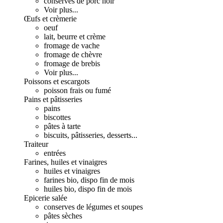
conserves de porc noir
Voir plus...
Œufs et crèmerie
oeuf
lait, beurre et crème
fromage de vache
fromage de chèvre
fromage de brebis
Voir plus...
Poissons et escargots
poisson frais ou fumé
Pains et pâtisseries
pains
biscottes
pâtes à tarte
biscuits, pâtisseries, desserts...
Traiteur
entrées
Farines, huiles et vinaigres
huiles et vinaigres
farines bio, dispo fin de mois
huiles bio, dispo fin de mois
Epicerie salée
conserves de légumes et soupes
pâtes sèches