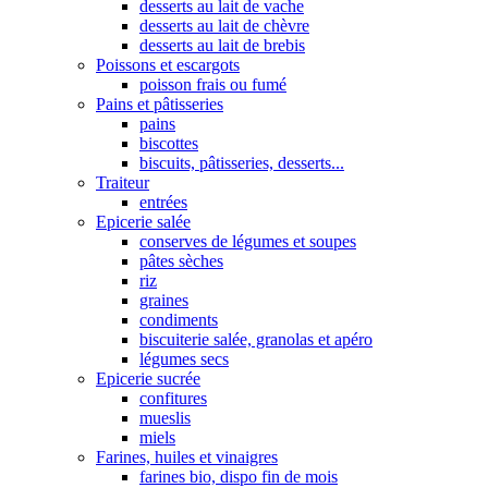
desserts au lait de vache
desserts au lait de chèvre
desserts au lait de brebis
Poissons et escargots
poisson frais ou fumé
Pains et pâtisseries
pains
biscottes
biscuits, pâtisseries, desserts...
Traiteur
entrées
Epicerie salée
conserves de légumes et soupes
pâtes sèches
riz
graines
condiments
biscuiterie salée, granolas et apéro
légumes secs
Epicerie sucrée
confitures
mueslis
miels
Farines, huiles et vinaigres
farines bio, dispo fin de mois