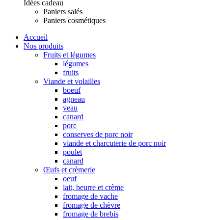
Idées cadeau
Paniers salés
Paniers cosmétiques
Accueil
Nos produits
Fruits et légumes
légumes
fruits
Viande et volailles
boeuf
agneau
veau
canard
porc
conserves de porc noir
viande et charcuterie de porc noir
poulet
canard
Œufs et crèmerie
oeuf
lait, beurre et crème
fromage de vache
fromage de chèvre
fromage de brebis