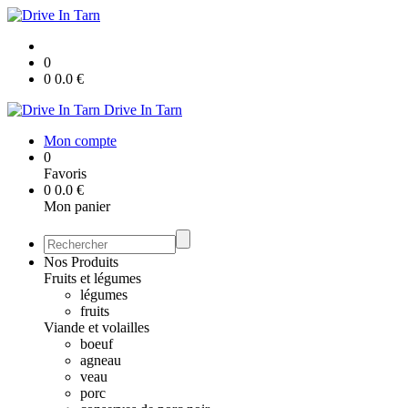
0
0
0.0
€
Drive In Tarn
Mon compte
0
Favoris
0
0.0
€
Mon panier
Nos Produits
Fruits et légumes
légumes
fruits
Viande et volailles
boeuf
agneau
veau
porc