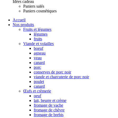
Idées cadeau
Paniers salés
Paniers cosmétiques
Accueil
Nos produits
Fruits et légumes
légumes
fruits
Viande et volailles
boeuf
agneau
veau
canard
porc
conserves de porc noir
viande et charcuterie de porc noir
poulet
canard
Œufs et crèmerie
oeuf
lait, beurre et crème
fromage de vache
fromage de chèvre
fromage de brebis