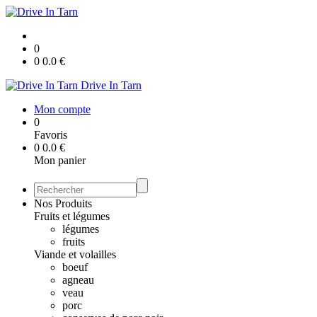
0
0
0.0
€
Drive In Tarn
Mon compte
0
Favoris
0
0.0
€
Mon panier
Nos Produits
Fruits et légumes
légumes
fruits
Viande et volailles
boeuf
agneau
veau
porc