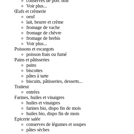
conserves de porc noir
Voir plus...
Œufs et crèmerie
oeuf
lait, beurre et crème
fromage de vache
fromage de chèvre
fromage de brebis
Voir plus...
Poissons et escargots
poisson frais ou fumé
Pains et pâtisseries
pains
biscottes
pâtes à tarte
biscuits, pâtisseries, desserts...
Traiteur
entrées
Farines, huiles et vinaigres
huiles et vinaigres
farines bio, dispo fin de mois
huiles bio, dispo fin de mois
Epicerie salée
conserves de légumes et soupes
pâtes sèches