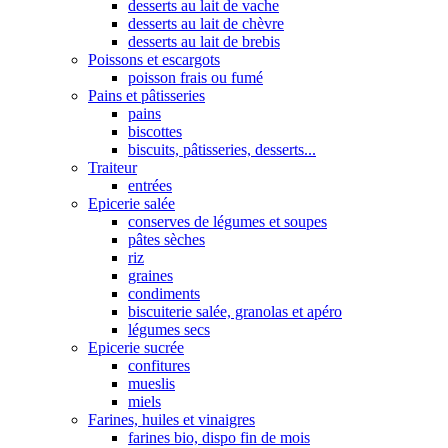
desserts au lait de vache
desserts au lait de chèvre
desserts au lait de brebis
Poissons et escargots
poisson frais ou fumé
Pains et pâtisseries
pains
biscottes
biscuits, pâtisseries, desserts...
Traiteur
entrées
Epicerie salée
conserves de légumes et soupes
pâtes sèches
riz
graines
condiments
biscuiterie salée, granolas et apéro
légumes secs
Epicerie sucrée
confitures
mueslis
miels
Farines, huiles et vinaigres
farines bio, dispo fin de mois