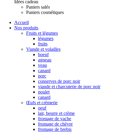
Idées cadeau
Paniers salés
Paniers cosmétiques
Accueil
Nos produits
Fruits et légumes
légumes
fruits
Viande et volailles
boeuf
agneau
veau
canard
porc
conserves de porc noir
viande et charcuterie de porc noir
poulet
canard
Œufs et crèmerie
oeuf
lait, beurre et crème
fromage de vache
fromage de chèvre
fromage de brebis