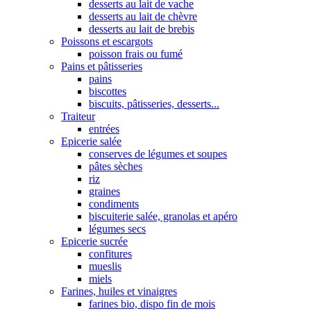
desserts au lait de vache
desserts au lait de chèvre
desserts au lait de brebis
Poissons et escargots
poisson frais ou fumé
Pains et pâtisseries
pains
biscottes
biscuits, pâtisseries, desserts...
Traiteur
entrées
Epicerie salée
conserves de légumes et soupes
pâtes sèches
riz
graines
condiments
biscuiterie salée, granolas et apéro
légumes secs
Epicerie sucrée
confitures
mueslis
miels
Farines, huiles et vinaigres
farines bio, dispo fin de mois