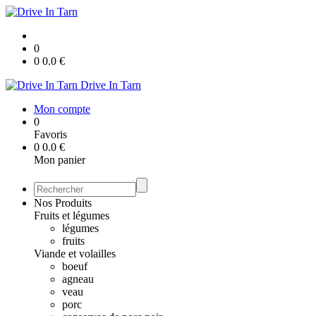
0
0
0.0
€
Drive In Tarn
Mon compte
0
Favoris
0
0.0
€
Mon panier
Nos Produits
Fruits et légumes
légumes
fruits
Viande et volailles
boeuf
agneau
veau
porc