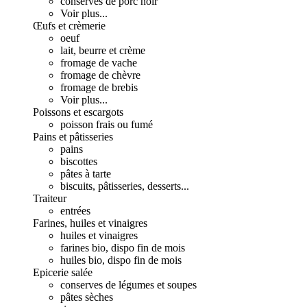
conserves de porc noir
Voir plus...
Œufs et crèmerie
oeuf
lait, beurre et crème
fromage de vache
fromage de chèvre
fromage de brebis
Voir plus...
Poissons et escargots
poisson frais ou fumé
Pains et pâtisseries
pains
biscottes
pâtes à tarte
biscuits, pâtisseries, desserts...
Traiteur
entrées
Farines, huiles et vinaigres
huiles et vinaigres
farines bio, dispo fin de mois
huiles bio, dispo fin de mois
Epicerie salée
conserves de légumes et soupes
pâtes sèches