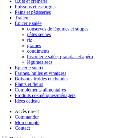
Œufs et crèmerie
Poissons et escargots
Pains et pâtisseries
Traiteur
Epicerie salée
conserves de légumes et soupes
pâtes sèches
riz
graines
condiments
biscuiterie salée, granolas et apéro
légumes secs
Epicerie sucrée
Farines, huiles et vinaigres
Boissons froides et chaudes
Plants et fleurs
Compléments alimentaires
Produits cosmétiques/ménagers
Idées cadeau
Accès direct
Commander
Mon compte
Contact