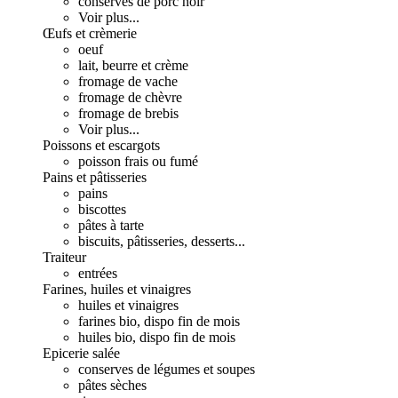
conserves de porc noir
Voir plus...
Œufs et crèmerie
oeuf
lait, beurre et crème
fromage de vache
fromage de chèvre
fromage de brebis
Voir plus...
Poissons et escargots
poisson frais ou fumé
Pains et pâtisseries
pains
biscottes
pâtes à tarte
biscuits, pâtisseries, desserts...
Traiteur
entrées
Farines, huiles et vinaigres
huiles et vinaigres
farines bio, dispo fin de mois
huiles bio, dispo fin de mois
Epicerie salée
conserves de légumes et soupes
pâtes sèches