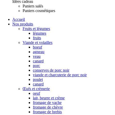
Idées cadeau
Paniers salés
Paniers cosmétiques
Accueil
Nos produits
Fruits et légumes
légumes
fruits
Viande et volailles
boeuf
agneau
veau
canard
porc
conserves de porc noir
viande et charcuterie de porc noir
poulet
canard
Œufs et crèmerie
oeuf
lait, beurre et crème
fromage de vache
fromage de chèvre
fromage de brebis