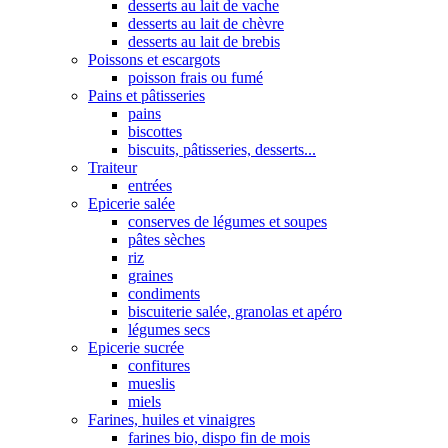
desserts au lait de vache
desserts au lait de chèvre
desserts au lait de brebis
Poissons et escargots
poisson frais ou fumé
Pains et pâtisseries
pains
biscottes
biscuits, pâtisseries, desserts...
Traiteur
entrées
Epicerie salée
conserves de légumes et soupes
pâtes sèches
riz
graines
condiments
biscuiterie salée, granolas et apéro
légumes secs
Epicerie sucrée
confitures
mueslis
miels
Farines, huiles et vinaigres
farines bio, dispo fin de mois