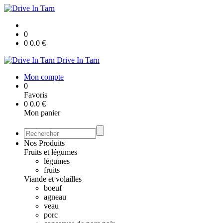
0
0
0.0
€
Drive In Tarn
Mon compte
0
Favoris
0
0.0
€
Mon panier
Nos Produits
Fruits et légumes
légumes
fruits
Viande et volailles
boeuf
agneau
veau
porc