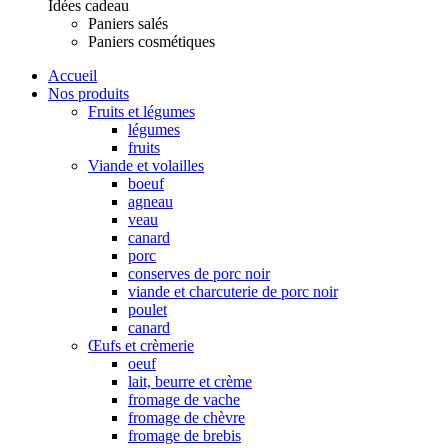
Idées cadeau
Paniers salés
Paniers cosmétiques
Accueil
Nos produits
Fruits et légumes
légumes
fruits
Viande et volailles
boeuf
agneau
veau
canard
porc
conserves de porc noir
viande et charcuterie de porc noir
poulet
canard
Œufs et crèmerie
oeuf
lait, beurre et crème
fromage de vache
fromage de chèvre
fromage de brebis