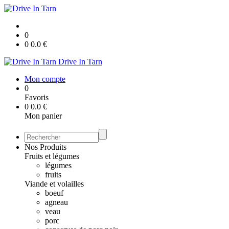
0
0
0.0
€
Drive In Tarn
Mon compte
0
Favoris
0
0.0
€
Mon panier
Nos Produits
Fruits et légumes
légumes
fruits
Viande et volailles
boeuf
agneau
veau
porc