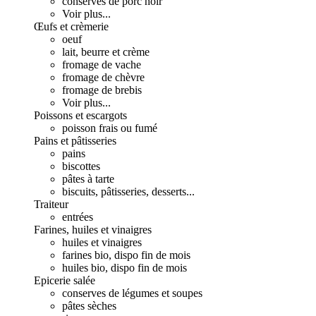
conserves de porc noir
Voir plus...
Œufs et crèmerie
oeuf
lait, beurre et crème
fromage de vache
fromage de chèvre
fromage de brebis
Voir plus...
Poissons et escargots
poisson frais ou fumé
Pains et pâtisseries
pains
biscottes
pâtes à tarte
biscuits, pâtisseries, desserts...
Traiteur
entrées
Farines, huiles et vinaigres
huiles et vinaigres
farines bio, dispo fin de mois
huiles bio, dispo fin de mois
Epicerie salée
conserves de légumes et soupes
pâtes sèches