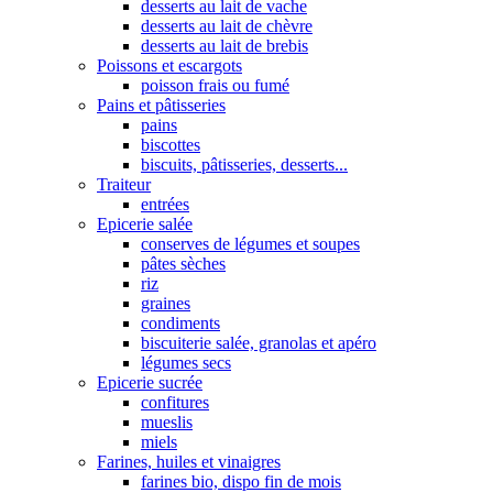
desserts au lait de vache
desserts au lait de chèvre
desserts au lait de brebis
Poissons et escargots
poisson frais ou fumé
Pains et pâtisseries
pains
biscottes
biscuits, pâtisseries, desserts...
Traiteur
entrées
Epicerie salée
conserves de légumes et soupes
pâtes sèches
riz
graines
condiments
biscuiterie salée, granolas et apéro
légumes secs
Epicerie sucrée
confitures
mueslis
miels
Farines, huiles et vinaigres
farines bio, dispo fin de mois