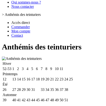
Qui sommes-nous ?
Nous contacter
>
Anthémis des teinturiers
Accès direct
Commander
Mon compte
Contact
Anthémis des teinturiers
Hiver
52-53
1
2
3
4
5
6
7
8
9
10
11
Printemps
12
13
14
15
16
17
18
19
20
21
22
23
24
25
Été
26
27
28
29
30
31
32
33
34
35
36
37
38
Automne
39
40
41
42
43
44
45
46
47
48
49
50
51