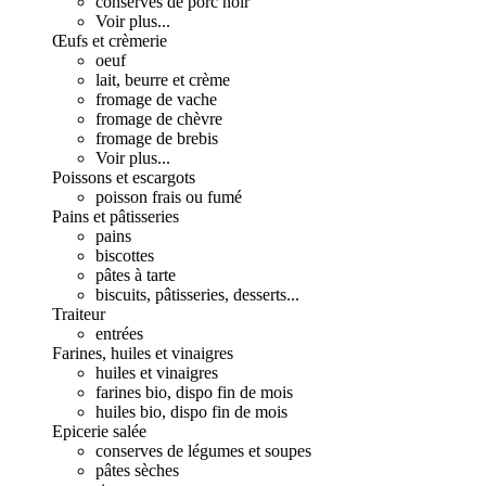
conserves de porc noir
Voir plus...
Œufs et crèmerie
oeuf
lait, beurre et crème
fromage de vache
fromage de chèvre
fromage de brebis
Voir plus...
Poissons et escargots
poisson frais ou fumé
Pains et pâtisseries
pains
biscottes
pâtes à tarte
biscuits, pâtisseries, desserts...
Traiteur
entrées
Farines, huiles et vinaigres
huiles et vinaigres
farines bio, dispo fin de mois
huiles bio, dispo fin de mois
Epicerie salée
conserves de légumes et soupes
pâtes sèches