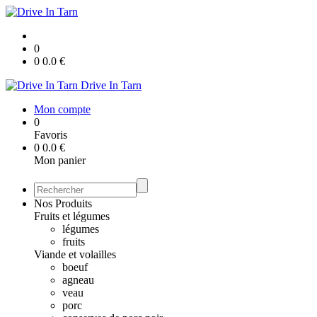
0
0
0.0
€
Drive In Tarn
Mon compte
0
Favoris
0
0.0
€
Mon panier
Nos Produits
Fruits et légumes
légumes
fruits
Viande et volailles
boeuf
agneau
veau
porc