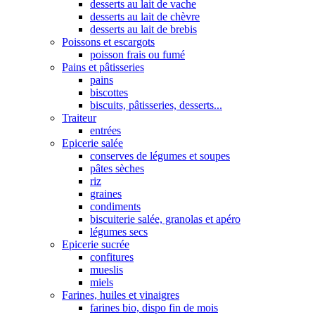
desserts au lait de vache
desserts au lait de chèvre
desserts au lait de brebis
Poissons et escargots
poisson frais ou fumé
Pains et pâtisseries
pains
biscottes
biscuits, pâtisseries, desserts...
Traiteur
entrées
Epicerie salée
conserves de légumes et soupes
pâtes sèches
riz
graines
condiments
biscuiterie salée, granolas et apéro
légumes secs
Epicerie sucrée
confitures
mueslis
miels
Farines, huiles et vinaigres
farines bio, dispo fin de mois