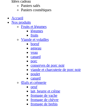
Idées cadeau
Paniers salés
Paniers cosmétiques
Accueil
Nos produits
Fruits et légumes
légumes
fruits
Viande et volailles
boeuf
agneau
veau
canard
porc
conserves de porc noir
viande et charcuterie de porc noir
poulet
canard
Œufs et crèmerie
oeuf
lait, beurre et crème
fromage de vache
fromage de chèvre
fromage de brebis