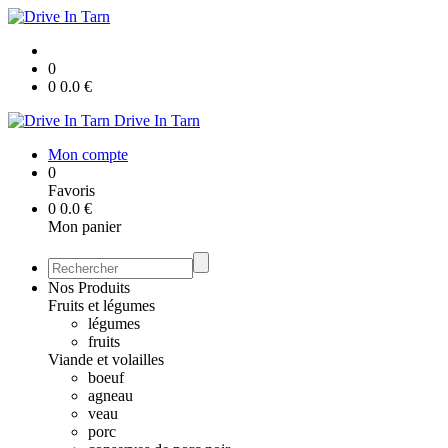
0
0
0.0
€
Drive In Tarn
Mon compte
0
Favoris
0
0.0
€
Mon panier
Nos Produits
Fruits et légumes
légumes
fruits
Viande et volailles
boeuf
agneau
veau
porc