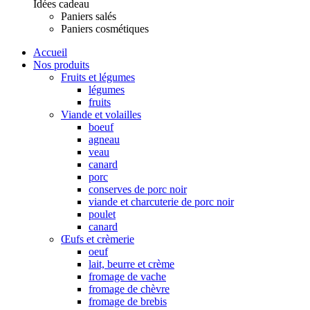
Idées cadeau
Paniers salés
Paniers cosmétiques
Accueil
Nos produits
Fruits et légumes
légumes
fruits
Viande et volailles
boeuf
agneau
veau
canard
porc
conserves de porc noir
viande et charcuterie de porc noir
poulet
canard
Œufs et crèmerie
oeuf
lait, beurre et crème
fromage de vache
fromage de chèvre
fromage de brebis