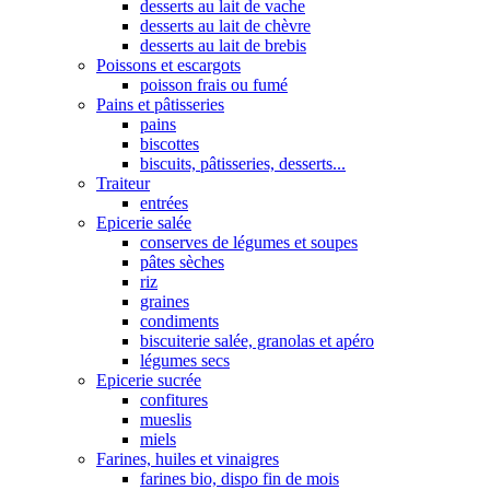
desserts au lait de vache
desserts au lait de chèvre
desserts au lait de brebis
Poissons et escargots
poisson frais ou fumé
Pains et pâtisseries
pains
biscottes
biscuits, pâtisseries, desserts...
Traiteur
entrées
Epicerie salée
conserves de légumes et soupes
pâtes sèches
riz
graines
condiments
biscuiterie salée, granolas et apéro
légumes secs
Epicerie sucrée
confitures
mueslis
miels
Farines, huiles et vinaigres
farines bio, dispo fin de mois