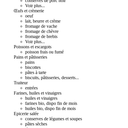
conserves de porc noir
Voir plus...
Œufs et crèmerie
oeuf
lait, beurre et crème
fromage de vache
fromage de chèvre
fromage de brebis
Voir plus...
Poissons et escargots
poisson frais ou fumé
Pains et pâtisseries
pains
biscottes
pâtes à tarte
biscuits, pâtisseries, desserts...
Traiteur
entrées
Farines, huiles et vinaigres
huiles et vinaigres
farines bio, dispo fin de mois
huiles bio, dispo fin de mois
Epicerie salée
conserves de légumes et soupes
pâtes sèches