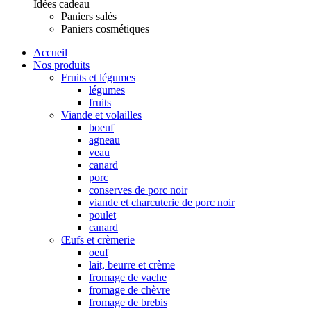
Idées cadeau
Paniers salés
Paniers cosmétiques
Accueil
Nos produits
Fruits et légumes
légumes
fruits
Viande et volailles
boeuf
agneau
veau
canard
porc
conserves de porc noir
viande et charcuterie de porc noir
poulet
canard
Œufs et crèmerie
oeuf
lait, beurre et crème
fromage de vache
fromage de chèvre
fromage de brebis