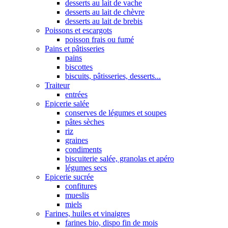
desserts au lait de vache
desserts au lait de chèvre
desserts au lait de brebis
Poissons et escargots
poisson frais ou fumé
Pains et pâtisseries
pains
biscottes
biscuits, pâtisseries, desserts...
Traiteur
entrées
Epicerie salée
conserves de légumes et soupes
pâtes sèches
riz
graines
condiments
biscuiterie salée, granolas et apéro
légumes secs
Epicerie sucrée
confitures
mueslis
miels
Farines, huiles et vinaigres
farines bio, dispo fin de mois