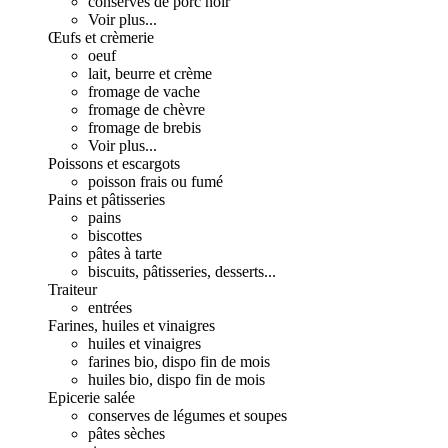
conserves de porc noir
Voir plus...
Œufs et crèmerie
oeuf
lait, beurre et crème
fromage de vache
fromage de chèvre
fromage de brebis
Voir plus...
Poissons et escargots
poisson frais ou fumé
Pains et pâtisseries
pains
biscottes
pâtes à tarte
biscuits, pâtisseries, desserts...
Traiteur
entrées
Farines, huiles et vinaigres
huiles et vinaigres
farines bio, dispo fin de mois
huiles bio, dispo fin de mois
Epicerie salée
conserves de légumes et soupes
pâtes sèches