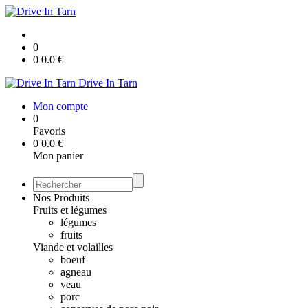
0
0
0.0
€
Drive In Tarn
Mon compte
0
Favoris
0
0.0
€
Mon panier
Nos Produits
Fruits et légumes
légumes
fruits
Viande et volailles
boeuf
agneau
veau
porc