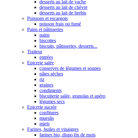
desserts au lait de vache
desserts au lait de chèvre
desserts au lait de brebis
Poissons et escargots
poisson frais ou fumé
Pains et pâtisseries
pains
biscottes
biscuits, pâtisseries, desserts...
Traiteur
entrées
Epicerie salée
conserves de légumes et soupes
pâtes sèches
riz
graines
condiments
biscuiterie salée, granolas et apéro
légumes secs
Epicerie sucrée
confitures
mueslis
miels
Farines, huiles et vinaigres
farines bio, dispo fin de mois