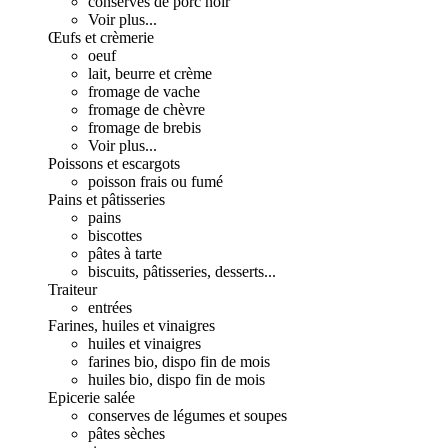
conserves de porc noir
Voir plus...
Œufs et crèmerie
oeuf
lait, beurre et crème
fromage de vache
fromage de chèvre
fromage de brebis
Voir plus...
Poissons et escargots
poisson frais ou fumé
Pains et pâtisseries
pains
biscottes
pâtes à tarte
biscuits, pâtisseries, desserts...
Traiteur
entrées
Farines, huiles et vinaigres
huiles et vinaigres
farines bio, dispo fin de mois
huiles bio, dispo fin de mois
Epicerie salée
conserves de légumes et soupes
pâtes sèches