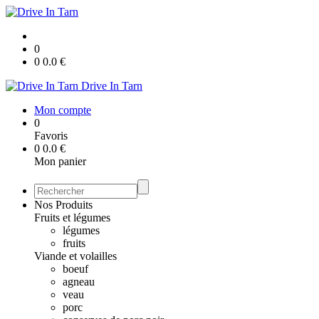
0
0
0.0
€
Drive In Tarn
Mon compte
0
Favoris
0
0.0
€
Mon panier
Nos Produits
Fruits et légumes
légumes
fruits
Viande et volailles
boeuf
agneau
veau
porc