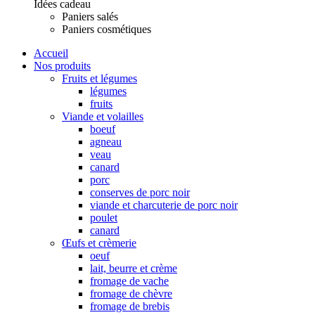
Idées cadeau
Paniers salés
Paniers cosmétiques
Accueil
Nos produits
Fruits et légumes
légumes
fruits
Viande et volailles
boeuf
agneau
veau
canard
porc
conserves de porc noir
viande et charcuterie de porc noir
poulet
canard
Œufs et crèmerie
oeuf
lait, beurre et crème
fromage de vache
fromage de chèvre
fromage de brebis