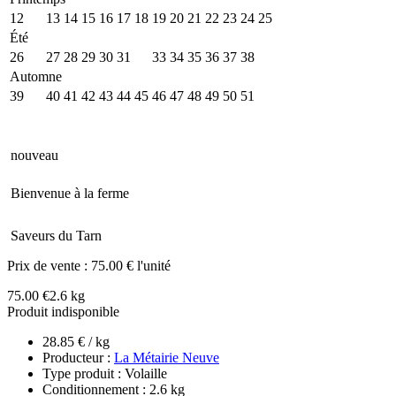
12
13
14
15
16
17
18
19
20
21
22
23
24
25
Été
26
27
28
29
30
31
32
33
34
35
36
37
38
Automne
39
40
41
42
43
44
45
46
47
48
49
50
51
nouveau
Bienvenue à la ferme
Saveurs du Tarn
Prix de vente :
75.00 € l'unité
75.00 €
2.6 kg
Produit indisponible
28.85 € / kg
Producteur :
La Métairie Neuve
Type produit : Volaille
Conditionnement : 2.6 kg