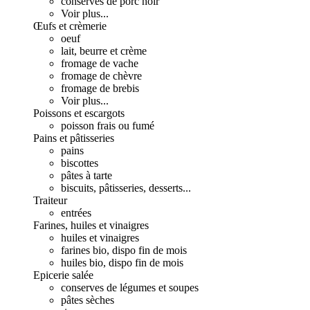
conserves de porc noir
Voir plus...
Œufs et crèmerie
oeuf
lait, beurre et crème
fromage de vache
fromage de chèvre
fromage de brebis
Voir plus...
Poissons et escargots
poisson frais ou fumé
Pains et pâtisseries
pains
biscottes
pâtes à tarte
biscuits, pâtisseries, desserts...
Traiteur
entrées
Farines, huiles et vinaigres
huiles et vinaigres
farines bio, dispo fin de mois
huiles bio, dispo fin de mois
Epicerie salée
conserves de légumes et soupes
pâtes sèches