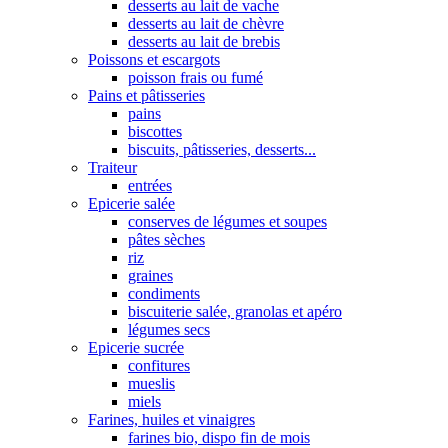
desserts au lait de vache
desserts au lait de chèvre
desserts au lait de brebis
Poissons et escargots
poisson frais ou fumé
Pains et pâtisseries
pains
biscottes
biscuits, pâtisseries, desserts...
Traiteur
entrées
Epicerie salée
conserves de légumes et soupes
pâtes sèches
riz
graines
condiments
biscuiterie salée, granolas et apéro
légumes secs
Epicerie sucrée
confitures
mueslis
miels
Farines, huiles et vinaigres
farines bio, dispo fin de mois