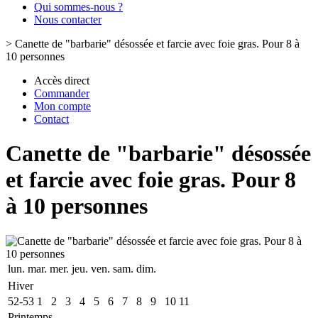
Qui sommes-nous ?
Nous contacter
>
Canette de "barbarie" désossée et farcie avec foie gras. Pour 8 à
10 personnes
Accès direct
Commander
Mon compte
Contact
Canette de "barbarie" désossée
et farcie avec foie gras. Pour 8
à 10 personnes
lun.
mar.
mer.
jeu.
ven.
sam.
dim.
Hiver
52-53
1
2
3
4
5
6
7
8
9
10
11
Printemps