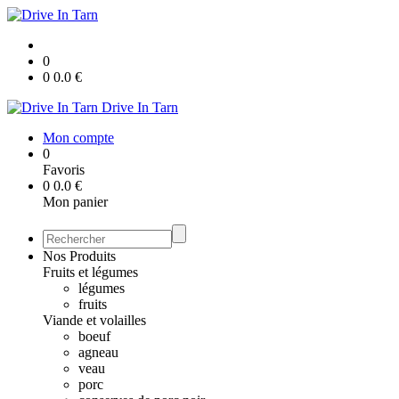
0
0
0.0
€
Drive In Tarn
Mon compte
0
Favoris
0
0.0
€
Mon panier
Nos Produits
Fruits et légumes
légumes
fruits
Viande et volailles
boeuf
agneau
veau
porc