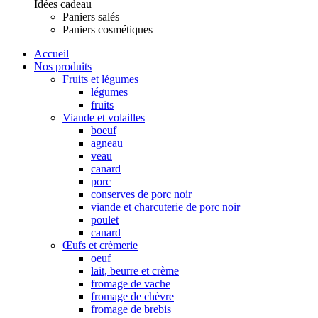
Idées cadeau
Paniers salés
Paniers cosmétiques
Accueil
Nos produits
Fruits et légumes
légumes
fruits
Viande et volailles
boeuf
agneau
veau
canard
porc
conserves de porc noir
viande et charcuterie de porc noir
poulet
canard
Œufs et crèmerie
oeuf
lait, beurre et crème
fromage de vache
fromage de chèvre
fromage de brebis