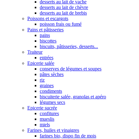
desserts au lait de vache
desserts au lait de chèvre
desserts au lait de brebis
Poissons et escargots
poisson frais ou fumé
Pains et pâtisseries
pains
biscottes
biscuits, pâtisseries, desserts...
Traiteur
entrées
Epicerie salée
conserves de légumes et soupes
pâtes sèches
riz
graines
condiments
biscuiterie salée, granolas et apéro
légumes secs
Epicerie sucrée
confitures
mueslis
miels
Farines, huiles et vinaigres
farines bio, dispo fin de mois