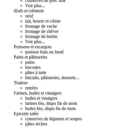
conserves de porc noir
Voir plus...
Œufs et crèmerie
oeuf
lait, beurre et crème
fromage de vache
fromage de chèvre
fromage de brebis
Voir plus...
Poissons et escargots
poisson frais ou fumé
Pains et pâtisseries
pains
biscottes
pâtes à tarte
biscuits, pâtisseries, desserts...
Traiteur
entrées
Farines, huiles et vinaigres
huiles et vinaigres
farines bio, dispo fin de mois
huiles bio, dispo fin de mois
Epicerie salée
conserves de légumes et soupes
pâtes sèches