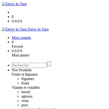
0
0
0.0
€
Drive In Tarn
Mon compte
0
Favoris
0
0.0
€
Mon panier
Nos Produits
Fruits et légumes
légumes
fruits
Viande et volailles
boeuf
agneau
veau
porc