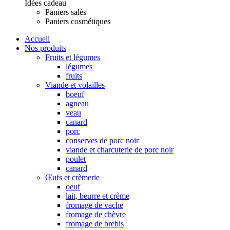
Idées cadeau
Paniers salés
Paniers cosmétiques
Accueil
Nos produits
Fruits et légumes
légumes
fruits
Viande et volailles
boeuf
agneau
veau
canard
porc
conserves de porc noir
viande et charcuterie de porc noir
poulet
canard
Œufs et crèmerie
oeuf
lait, beurre et crème
fromage de vache
fromage de chèvre
fromage de brebis