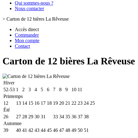
Qui sommes-nous ?
Nous contacter
>
Carton de 12 bières La Rêveuse
Accès direct
Commander
Mon compte
Contact
Carton de 12 bières La Rêveuse
Hiver
52-53
1
2
3
4
5
6
7
8
9
10
11
Printemps
12
13
14
15
16
17
18
19
20
21
22
23
24
25
Été
26
27
28
29
30
31
32
33
34
35
36
37
38
Automne
39
40
41
42
43
44
45
46
47
48
49
50
51