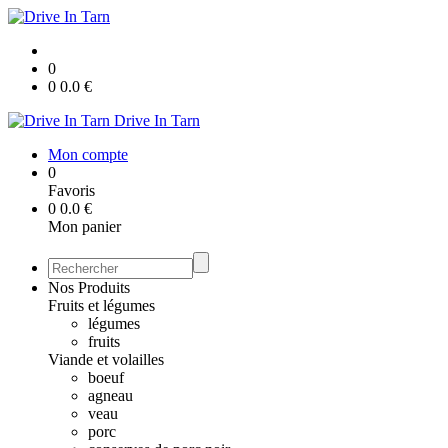
0
0
0.0
€
Drive In Tarn
Mon compte
0
Favoris
0
0.0
€
Mon panier
Nos Produits
Fruits et légumes
légumes
fruits
Viande et volailles
boeuf
agneau
veau
porc