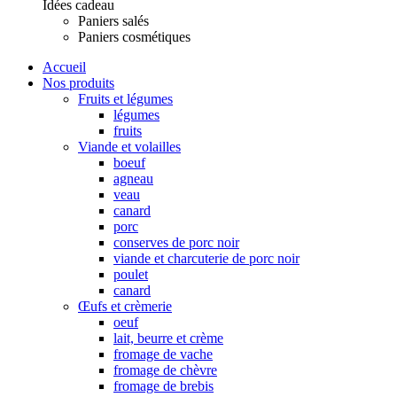
Idées cadeau
Paniers salés
Paniers cosmétiques
Accueil
Nos produits
Fruits et légumes
légumes
fruits
Viande et volailles
boeuf
agneau
veau
canard
porc
conserves de porc noir
viande et charcuterie de porc noir
poulet
canard
Œufs et crèmerie
oeuf
lait, beurre et crème
fromage de vache
fromage de chèvre
fromage de brebis