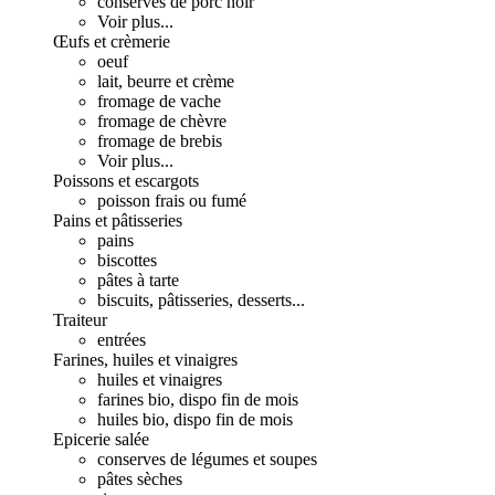
conserves de porc noir
Voir plus...
Œufs et crèmerie
oeuf
lait, beurre et crème
fromage de vache
fromage de chèvre
fromage de brebis
Voir plus...
Poissons et escargots
poisson frais ou fumé
Pains et pâtisseries
pains
biscottes
pâtes à tarte
biscuits, pâtisseries, desserts...
Traiteur
entrées
Farines, huiles et vinaigres
huiles et vinaigres
farines bio, dispo fin de mois
huiles bio, dispo fin de mois
Epicerie salée
conserves de légumes et soupes
pâtes sèches