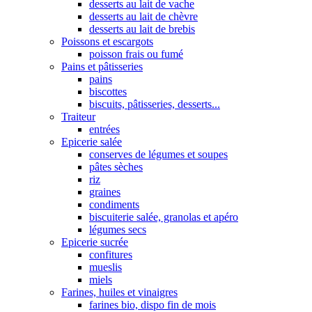
desserts au lait de vache
desserts au lait de chèvre
desserts au lait de brebis
Poissons et escargots
poisson frais ou fumé
Pains et pâtisseries
pains
biscottes
biscuits, pâtisseries, desserts...
Traiteur
entrées
Epicerie salée
conserves de légumes et soupes
pâtes sèches
riz
graines
condiments
biscuiterie salée, granolas et apéro
légumes secs
Epicerie sucrée
confitures
mueslis
miels
Farines, huiles et vinaigres
farines bio, dispo fin de mois