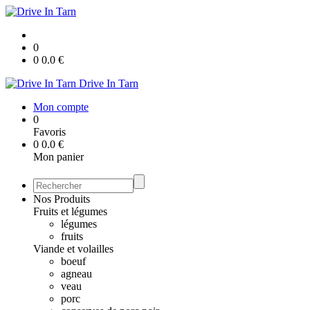
0
0
0.0
€
Drive In Tarn
Mon compte
0
Favoris
0
0.0
€
Mon panier
Nos Produits
Fruits et légumes
légumes
fruits
Viande et volailles
boeuf
agneau
veau
porc