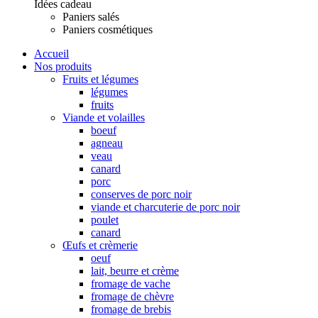
Idées cadeau
Paniers salés
Paniers cosmétiques
Accueil
Nos produits
Fruits et légumes
légumes
fruits
Viande et volailles
boeuf
agneau
veau
canard
porc
conserves de porc noir
viande et charcuterie de porc noir
poulet
canard
Œufs et crèmerie
oeuf
lait, beurre et crème
fromage de vache
fromage de chèvre
fromage de brebis