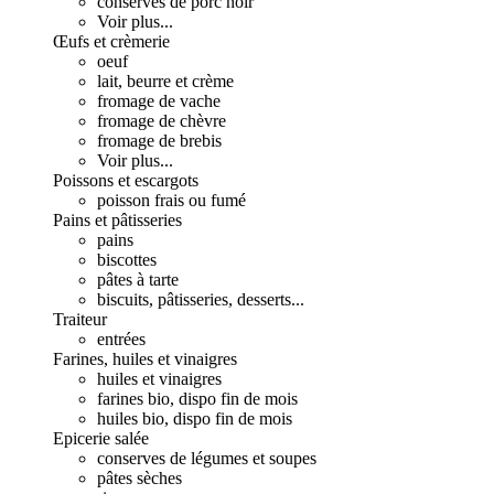
conserves de porc noir
Voir plus...
Œufs et crèmerie
oeuf
lait, beurre et crème
fromage de vache
fromage de chèvre
fromage de brebis
Voir plus...
Poissons et escargots
poisson frais ou fumé
Pains et pâtisseries
pains
biscottes
pâtes à tarte
biscuits, pâtisseries, desserts...
Traiteur
entrées
Farines, huiles et vinaigres
huiles et vinaigres
farines bio, dispo fin de mois
huiles bio, dispo fin de mois
Epicerie salée
conserves de légumes et soupes
pâtes sèches