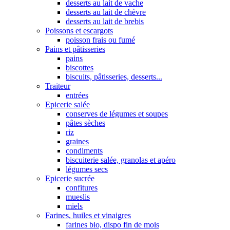
desserts au lait de vache
desserts au lait de chèvre
desserts au lait de brebis
Poissons et escargots
poisson frais ou fumé
Pains et pâtisseries
pains
biscottes
biscuits, pâtisseries, desserts...
Traiteur
entrées
Epicerie salée
conserves de légumes et soupes
pâtes sèches
riz
graines
condiments
biscuiterie salée, granolas et apéro
légumes secs
Epicerie sucrée
confitures
mueslis
miels
Farines, huiles et vinaigres
farines bio, dispo fin de mois