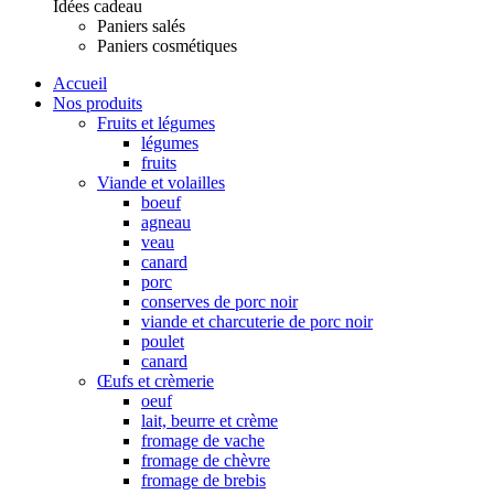
Idées cadeau
Paniers salés
Paniers cosmétiques
Accueil
Nos produits
Fruits et légumes
légumes
fruits
Viande et volailles
boeuf
agneau
veau
canard
porc
conserves de porc noir
viande et charcuterie de porc noir
poulet
canard
Œufs et crèmerie
oeuf
lait, beurre et crème
fromage de vache
fromage de chèvre
fromage de brebis