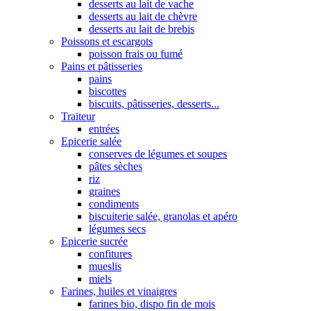
desserts au lait de vache
desserts au lait de chèvre
desserts au lait de brebis
Poissons et escargots
poisson frais ou fumé
Pains et pâtisseries
pains
biscottes
biscuits, pâtisseries, desserts...
Traiteur
entrées
Epicerie salée
conserves de légumes et soupes
pâtes sèches
riz
graines
condiments
biscuiterie salée, granolas et apéro
légumes secs
Epicerie sucrée
confitures
mueslis
miels
Farines, huiles et vinaigres
farines bio, dispo fin de mois