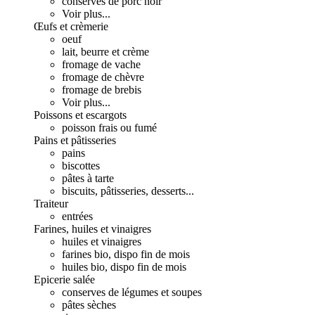
conserves de porc noir
Voir plus...
Œufs et crèmerie
oeuf
lait, beurre et crème
fromage de vache
fromage de chèvre
fromage de brebis
Voir plus...
Poissons et escargots
poisson frais ou fumé
Pains et pâtisseries
pains
biscottes
pâtes à tarte
biscuits, pâtisseries, desserts...
Traiteur
entrées
Farines, huiles et vinaigres
huiles et vinaigres
farines bio, dispo fin de mois
huiles bio, dispo fin de mois
Epicerie salée
conserves de légumes et soupes
pâtes sèches