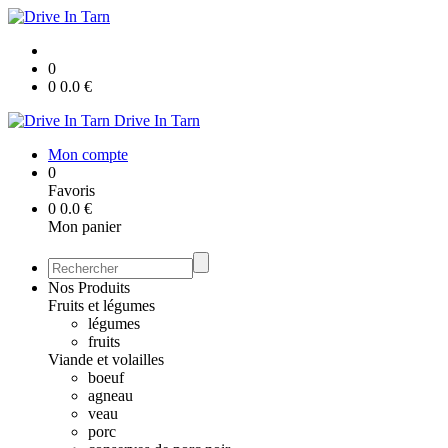
0
0
0.0
€
Drive In Tarn
Mon compte
0
Favoris
0
0.0
€
Mon panier
Nos Produits
Fruits et légumes
légumes
fruits
Viande et volailles
boeuf
agneau
veau
porc