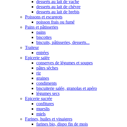
desserts au lait de vache
desserts au lait de chèvre
desserts au lait de brebis
Poissons et escargots
poisson frais ou fumé
Pains et pâtisseries
pains
biscottes
biscuits, pâtisseries, desserts...
Traiteur
entrées
Epicerie salée
conserves de légumes et soupes
pâtes sèches
riz
graines
condiments
biscuiterie salée, granolas et apéro
légumes secs
Epicerie sucrée
confitures
mueslis
miels
Farines, huiles et vinaigres
farines bio, dispo fin de mois