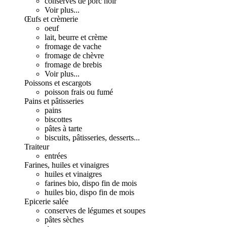
conserves de porc noir
Voir plus...
Œufs et crèmerie
oeuf
lait, beurre et crème
fromage de vache
fromage de chèvre
fromage de brebis
Voir plus...
Poissons et escargots
poisson frais ou fumé
Pains et pâtisseries
pains
biscottes
pâtes à tarte
biscuits, pâtisseries, desserts...
Traiteur
entrées
Farines, huiles et vinaigres
huiles et vinaigres
farines bio, dispo fin de mois
huiles bio, dispo fin de mois
Epicerie salée
conserves de légumes et soupes
pâtes sèches