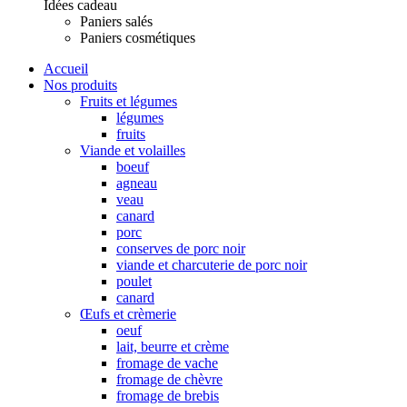
Idées cadeau
Paniers salés
Paniers cosmétiques
Accueil
Nos produits
Fruits et légumes
légumes
fruits
Viande et volailles
boeuf
agneau
veau
canard
porc
conserves de porc noir
viande et charcuterie de porc noir
poulet
canard
Œufs et crèmerie
oeuf
lait, beurre et crème
fromage de vache
fromage de chèvre
fromage de brebis