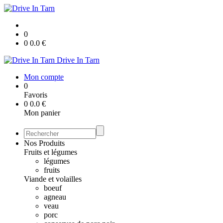
0
0
0.0
€
Drive In Tarn
Mon compte
0
Favoris
0
0.0
€
Mon panier
Nos Produits
Fruits et légumes
légumes
fruits
Viande et volailles
boeuf
agneau
veau
porc