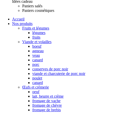
Idées cadeau
Paniers salés
Paniers cosmétiques
Accueil
Nos produits
Fruits et légumes
légumes
fruits
Viande et volailles
boeuf
agneau
veau
canard
porc
conserves de porc noir
viande et charcuterie de porc noir
poulet
canard
Œufs et crèmerie
oeuf
lait, beurre et crème
fromage de vache
fromage de chèvre
fromage de brebis