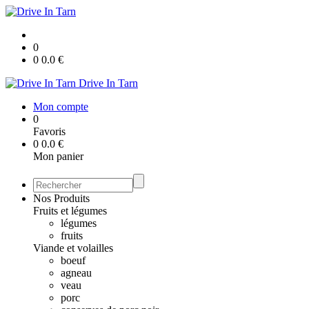
0
0
0.0
€
Drive In Tarn
Mon compte
0
Favoris
0
0.0
€
Mon panier
Nos Produits
Fruits et légumes
légumes
fruits
Viande et volailles
boeuf
agneau
veau
porc