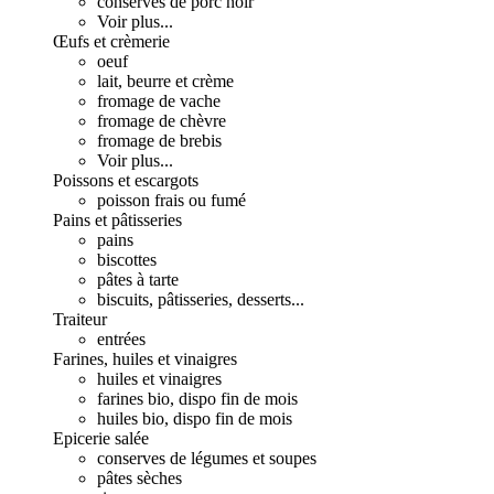
conserves de porc noir
Voir plus...
Œufs et crèmerie
oeuf
lait, beurre et crème
fromage de vache
fromage de chèvre
fromage de brebis
Voir plus...
Poissons et escargots
poisson frais ou fumé
Pains et pâtisseries
pains
biscottes
pâtes à tarte
biscuits, pâtisseries, desserts...
Traiteur
entrées
Farines, huiles et vinaigres
huiles et vinaigres
farines bio, dispo fin de mois
huiles bio, dispo fin de mois
Epicerie salée
conserves de légumes et soupes
pâtes sèches