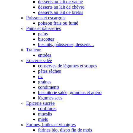
desserts au lait de vache
desserts au lait de chèvre
desserts au lait de brebis
Poissons et escargots
poisson frais ou fumé
Pains et pâtisseries
pains
biscottes
biscuits, pâtisseries, desserts...
Traiteur
entrées
Epicerie salée
conserves de légumes et soupes
pâtes sèches
riz
graines
condiments
biscuiterie salée, granolas et apéro
légumes secs
Epicerie sucrée
confitures
mueslis
miels
Farines, huiles et vinaigres
farines bio, dispo fin de mois