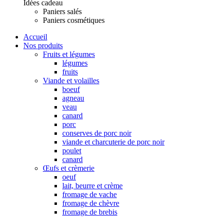
Idées cadeau
Paniers salés
Paniers cosmétiques
Accueil
Nos produits
Fruits et légumes
légumes
fruits
Viande et volailles
boeuf
agneau
veau
canard
porc
conserves de porc noir
viande et charcuterie de porc noir
poulet
canard
Œufs et crèmerie
oeuf
lait, beurre et crème
fromage de vache
fromage de chèvre
fromage de brebis