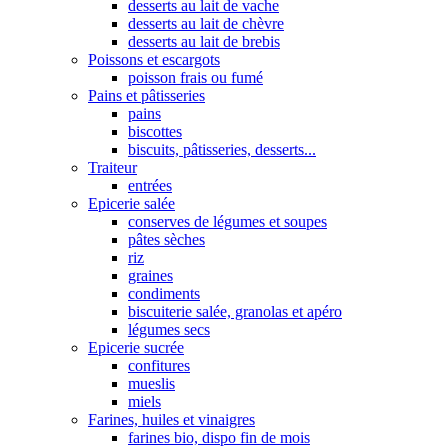
desserts au lait de vache
desserts au lait de chèvre
desserts au lait de brebis
Poissons et escargots
poisson frais ou fumé
Pains et pâtisseries
pains
biscottes
biscuits, pâtisseries, desserts...
Traiteur
entrées
Epicerie salée
conserves de légumes et soupes
pâtes sèches
riz
graines
condiments
biscuiterie salée, granolas et apéro
légumes secs
Epicerie sucrée
confitures
mueslis
miels
Farines, huiles et vinaigres
farines bio, dispo fin de mois