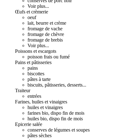
conserves de porc noir
Voir plus...
Œufs et crèmerie
oeuf
lait, beurre et crème
fromage de vache
fromage de chèvre
fromage de brebis
Voir plus...
Poissons et escargots
poisson frais ou fumé
Pains et pâtisseries
pains
biscottes
pâtes à tarte
biscuits, pâtisseries, desserts...
Traiteur
entrées
Farines, huiles et vinaigres
huiles et vinaigres
farines bio, dispo fin de mois
huiles bio, dispo fin de mois
Epicerie salée
conserves de légumes et soupes
pâtes sèches