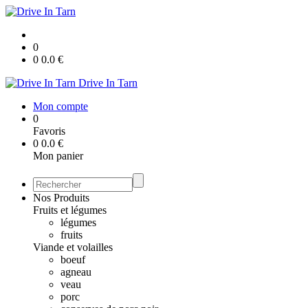
0
0
0.0
€
Drive In Tarn
Mon compte
0
Favoris
0
0.0
€
Mon panier
Nos Produits
Fruits et légumes
légumes
fruits
Viande et volailles
boeuf
agneau
veau
porc