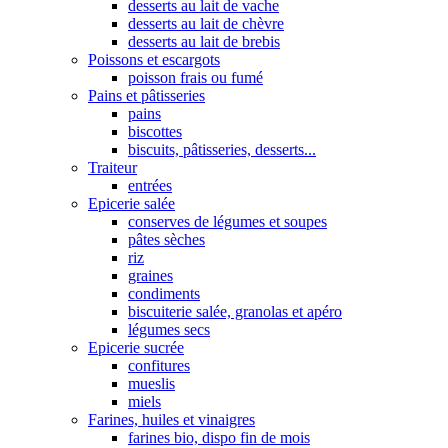
desserts au lait de vache
desserts au lait de chèvre
desserts au lait de brebis
Poissons et escargots
poisson frais ou fumé
Pains et pâtisseries
pains
biscottes
biscuits, pâtisseries, desserts...
Traiteur
entrées
Epicerie salée
conserves de légumes et soupes
pâtes sèches
riz
graines
condiments
biscuiterie salée, granolas et apéro
légumes secs
Epicerie sucrée
confitures
mueslis
miels
Farines, huiles et vinaigres
farines bio, dispo fin de mois