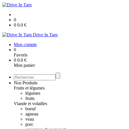
0
0
0.0
€
Drive In Tarn
Mon compte
0
Favoris
0
0.0
€
Mon panier
Nos Produits
Fruits et légumes
légumes
fruits
Viande et volailles
boeuf
agneau
veau
porc