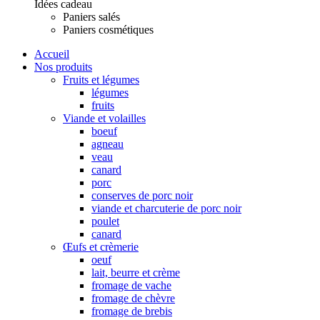
Idées cadeau
Paniers salés
Paniers cosmétiques
Accueil
Nos produits
Fruits et légumes
légumes
fruits
Viande et volailles
boeuf
agneau
veau
canard
porc
conserves de porc noir
viande et charcuterie de porc noir
poulet
canard
Œufs et crèmerie
oeuf
lait, beurre et crème
fromage de vache
fromage de chèvre
fromage de brebis