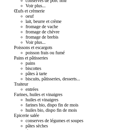
conserves de porc noir
Voir plus...
Œufs et crèmerie
oeuf
lait, beurre et crème
fromage de vache
fromage de chèvre
fromage de brebis
Voir plus...
Poissons et escargots
poisson frais ou fumé
Pains et pâtisseries
pains
biscottes
pâtes à tarte
biscuits, pâtisseries, desserts...
Traiteur
entrées
Farines, huiles et vinaigres
huiles et vinaigres
farines bio, dispo fin de mois
huiles bio, dispo fin de mois
Epicerie salée
conserves de légumes et soupes
pâtes sèches