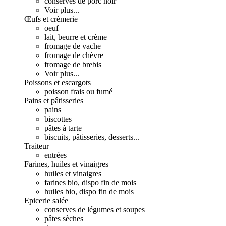
conserves de porc noir
Voir plus...
Œufs et crèmerie
oeuf
lait, beurre et crème
fromage de vache
fromage de chèvre
fromage de brebis
Voir plus...
Poissons et escargots
poisson frais ou fumé
Pains et pâtisseries
pains
biscottes
pâtes à tarte
biscuits, pâtisseries, desserts...
Traiteur
entrées
Farines, huiles et vinaigres
huiles et vinaigres
farines bio, dispo fin de mois
huiles bio, dispo fin de mois
Epicerie salée
conserves de légumes et soupes
pâtes sèches