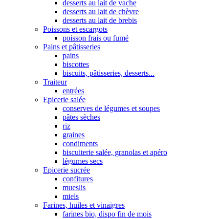
desserts au lait de vache
desserts au lait de chèvre
desserts au lait de brebis
Poissons et escargots
poisson frais ou fumé
Pains et pâtisseries
pains
biscottes
biscuits, pâtisseries, desserts...
Traiteur
entrées
Epicerie salée
conserves de légumes et soupes
pâtes sèches
riz
graines
condiments
biscuiterie salée, granolas et apéro
légumes secs
Epicerie sucrée
confitures
mueslis
miels
Farines, huiles et vinaigres
farines bio, dispo fin de mois