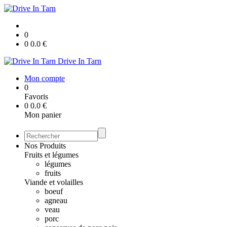
0
0
0.0
€
Drive In Tarn
Mon compte
0
Favoris
0
0.0
€
Mon panier
Nos Produits
Fruits et légumes
légumes
fruits
Viande et volailles
boeuf
agneau
veau
porc