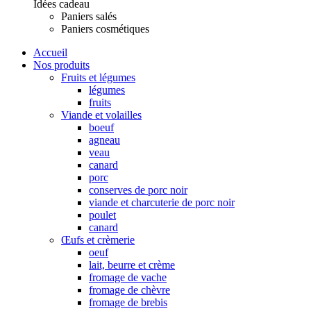
Idées cadeau
Paniers salés
Paniers cosmétiques
Accueil
Nos produits
Fruits et légumes
légumes
fruits
Viande et volailles
boeuf
agneau
veau
canard
porc
conserves de porc noir
viande et charcuterie de porc noir
poulet
canard
Œufs et crèmerie
oeuf
lait, beurre et crème
fromage de vache
fromage de chèvre
fromage de brebis