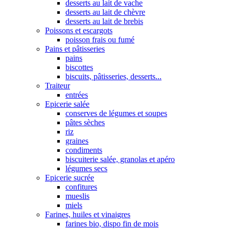
desserts au lait de vache
desserts au lait de chèvre
desserts au lait de brebis
Poissons et escargots
poisson frais ou fumé
Pains et pâtisseries
pains
biscottes
biscuits, pâtisseries, desserts...
Traiteur
entrées
Epicerie salée
conserves de légumes et soupes
pâtes sèches
riz
graines
condiments
biscuiterie salée, granolas et apéro
légumes secs
Epicerie sucrée
confitures
mueslis
miels
Farines, huiles et vinaigres
farines bio, dispo fin de mois