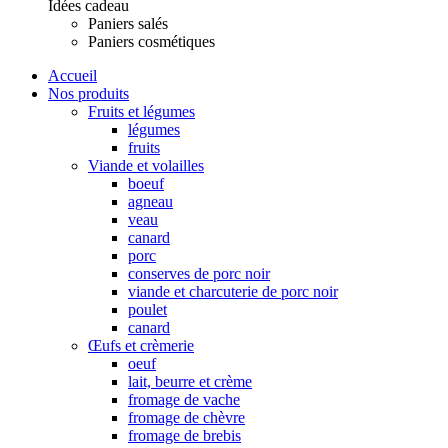
Idées cadeau
Paniers salés
Paniers cosmétiques
Accueil
Nos produits
Fruits et légumes
légumes
fruits
Viande et volailles
boeuf
agneau
veau
canard
porc
conserves de porc noir
viande et charcuterie de porc noir
poulet
canard
Œufs et crèmerie
oeuf
lait, beurre et crème
fromage de vache
fromage de chèvre
fromage de brebis