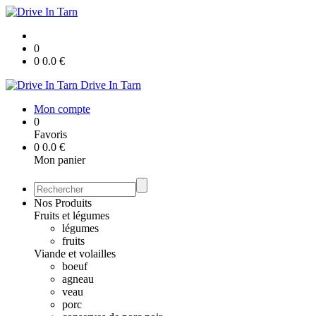
0
0
0.0
€
Drive In Tarn
Mon compte
0
Favoris
0
0.0
€
Mon panier
Nos Produits
Fruits et légumes
légumes
fruits
Viande et volailles
boeuf
agneau
veau
porc