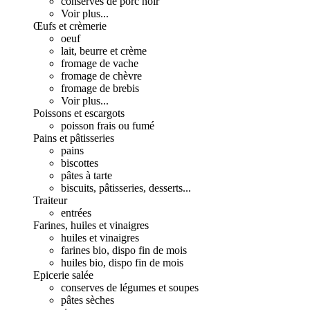
conserves de porc noir
Voir plus...
Œufs et crèmerie
oeuf
lait, beurre et crème
fromage de vache
fromage de chèvre
fromage de brebis
Voir plus...
Poissons et escargots
poisson frais ou fumé
Pains et pâtisseries
pains
biscottes
pâtes à tarte
biscuits, pâtisseries, desserts...
Traiteur
entrées
Farines, huiles et vinaigres
huiles et vinaigres
farines bio, dispo fin de mois
huiles bio, dispo fin de mois
Epicerie salée
conserves de légumes et soupes
pâtes sèches