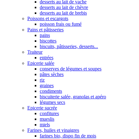
desserts au lait de vache
desserts au lait de chèvre
desserts au lait de brebis
Poissons et escargots
poisson frais ou fumé
Pains et pâtisseries
pains
biscottes
biscuits, pâtisseries, desserts...
Traiteur
entrées
Epicerie salée
conserves de légumes et soupes
pâtes sèches
riz
graines
condiments
biscuiterie salée, granolas et apéro
légumes secs
Epicerie sucrée
confitures
mueslis
miels
Farines, huiles et vinaigres
farines bio, dispo fin de mois