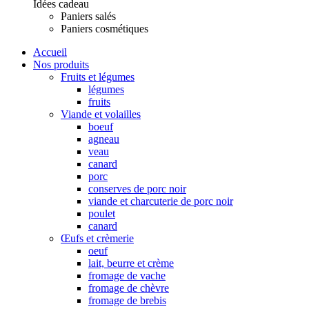
Idées cadeau
Paniers salés
Paniers cosmétiques
Accueil
Nos produits
Fruits et légumes
légumes
fruits
Viande et volailles
boeuf
agneau
veau
canard
porc
conserves de porc noir
viande et charcuterie de porc noir
poulet
canard
Œufs et crèmerie
oeuf
lait, beurre et crème
fromage de vache
fromage de chèvre
fromage de brebis