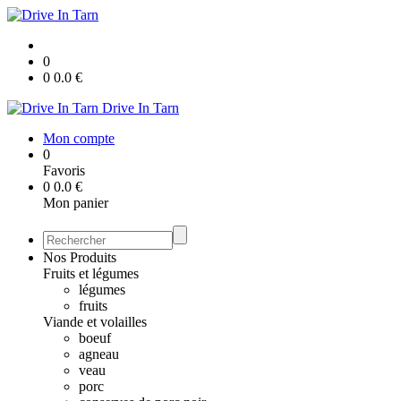
0
0
0.0
€
Drive In Tarn
Mon compte
0
Favoris
0
0.0
€
Mon panier
Nos Produits
Fruits et légumes
légumes
fruits
Viande et volailles
boeuf
agneau
veau
porc