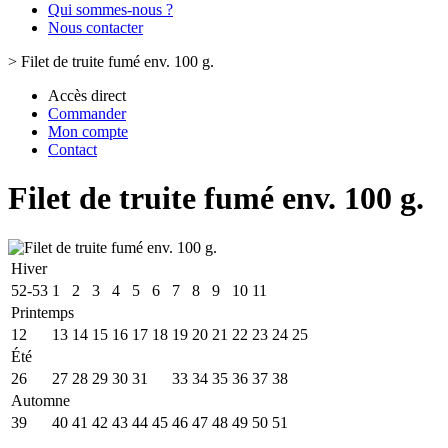
Qui sommes-nous ?
Nous contacter
>
Filet de truite fumé env. 100 g.
Accès direct
Commander
Mon compte
Contact
Filet de truite fumé env. 100 g.
Hiver
52-53
1
2
3
4
5
6
7
8
9
10
11
Printemps
12
13
14
15
16
17
18
19
20
21
22
23
24
25
Été
26
27
28
29
30
31
32
33
34
35
36
37
38
Automne
39
40
41
42
43
44
45
46
47
48
49
50
51