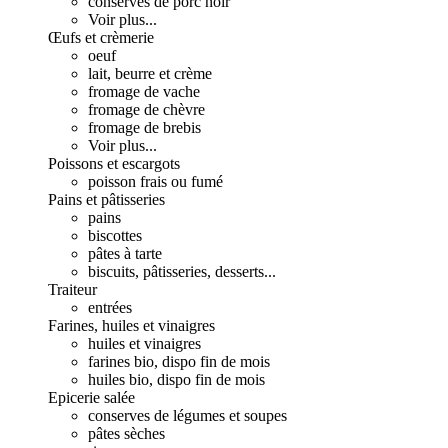
conserves de porc noir
Voir plus...
Œufs et crèmerie
oeuf
lait, beurre et crème
fromage de vache
fromage de chèvre
fromage de brebis
Voir plus...
Poissons et escargots
poisson frais ou fumé
Pains et pâtisseries
pains
biscottes
pâtes à tarte
biscuits, pâtisseries, desserts...
Traiteur
entrées
Farines, huiles et vinaigres
huiles et vinaigres
farines bio, dispo fin de mois
huiles bio, dispo fin de mois
Epicerie salée
conserves de légumes et soupes
pâtes sèches