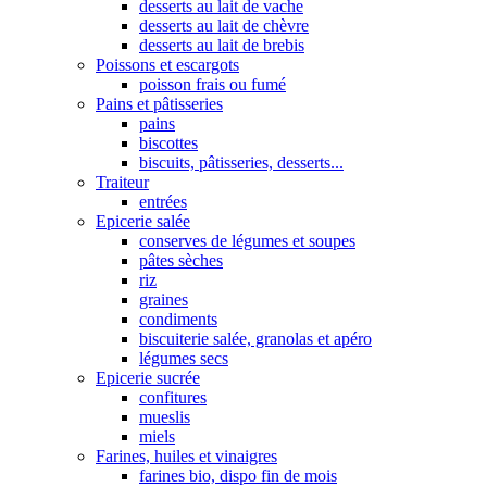
desserts au lait de vache
desserts au lait de chèvre
desserts au lait de brebis
Poissons et escargots
poisson frais ou fumé
Pains et pâtisseries
pains
biscottes
biscuits, pâtisseries, desserts...
Traiteur
entrées
Epicerie salée
conserves de légumes et soupes
pâtes sèches
riz
graines
condiments
biscuiterie salée, granolas et apéro
légumes secs
Epicerie sucrée
confitures
mueslis
miels
Farines, huiles et vinaigres
farines bio, dispo fin de mois