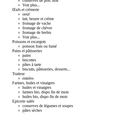
conserves de porc noir
Voir plus...
Œufs et crèmerie
oeuf
lait, beurre et crème
fromage de vache
fromage de chèvre
fromage de brebis
Voir plus...
Poissons et escargots
poisson frais ou fumé
Pains et pâtisseries
pains
biscottes
pâtes à tarte
biscuits, pâtisseries, desserts...
Traiteur
entrées
Farines, huiles et vinaigres
huiles et vinaigres
farines bio, dispo fin de mois
huiles bio, dispo fin de mois
Epicerie salée
conserves de légumes et soupes
pâtes sèches