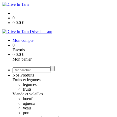
0
0
0.0
€
Drive In Tarn
Mon compte
0
Favoris
0
0.0
€
Mon panier
Nos Produits
Fruits et légumes
légumes
fruits
Viande et volailles
boeuf
agneau
veau
porc