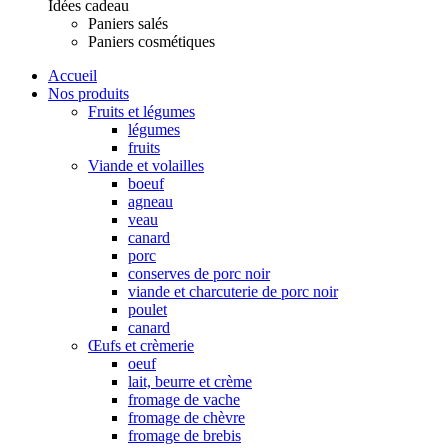
Idées cadeau
Paniers salés
Paniers cosmétiques
Accueil
Nos produits
Fruits et légumes
légumes
fruits
Viande et volailles
boeuf
agneau
veau
canard
porc
conserves de porc noir
viande et charcuterie de porc noir
poulet
canard
Œufs et crèmerie
oeuf
lait, beurre et crème
fromage de vache
fromage de chèvre
fromage de brebis