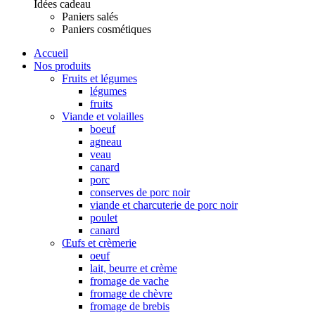
Idées cadeau
Paniers salés
Paniers cosmétiques
Accueil
Nos produits
Fruits et légumes
légumes
fruits
Viande et volailles
boeuf
agneau
veau
canard
porc
conserves de porc noir
viande et charcuterie de porc noir
poulet
canard
Œufs et crèmerie
oeuf
lait, beurre et crème
fromage de vache
fromage de chèvre
fromage de brebis