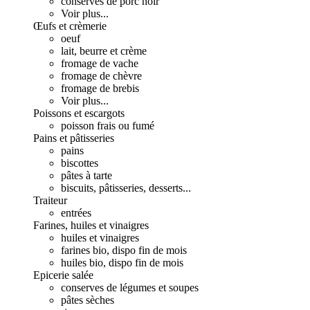
conserves de porc noir
Voir plus...
Œufs et crèmerie
oeuf
lait, beurre et crème
fromage de vache
fromage de chèvre
fromage de brebis
Voir plus...
Poissons et escargots
poisson frais ou fumé
Pains et pâtisseries
pains
biscottes
pâtes à tarte
biscuits, pâtisseries, desserts...
Traiteur
entrées
Farines, huiles et vinaigres
huiles et vinaigres
farines bio, dispo fin de mois
huiles bio, dispo fin de mois
Epicerie salée
conserves de légumes et soupes
pâtes sèches