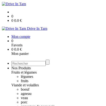
0
0
0.0
€
Drive In Tarn
Mon compte
0
Favoris
0
0.0
€
Mon panier
Nos Produits
Fruits et légumes
légumes
fruits
Viande et volailles
boeuf
agneau
veau
porc