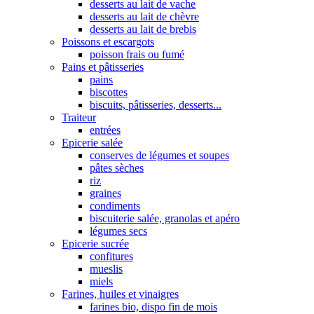
desserts au lait de vache
desserts au lait de chèvre
desserts au lait de brebis
Poissons et escargots
poisson frais ou fumé
Pains et pâtisseries
pains
biscottes
biscuits, pâtisseries, desserts...
Traiteur
entrées
Epicerie salée
conserves de légumes et soupes
pâtes sèches
riz
graines
condiments
biscuiterie salée, granolas et apéro
légumes secs
Epicerie sucrée
confitures
mueslis
miels
Farines, huiles et vinaigres
farines bio, dispo fin de mois