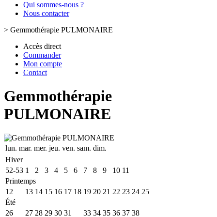
Qui sommes-nous ?
Nous contacter
>
Gemmothérapie PULMONAIRE
Accès direct
Commander
Mon compte
Contact
Gemmothérapie
PULMONAIRE
lun.
mar.
mer.
jeu.
ven.
sam.
dim.
Hiver
52-53
1
2
3
4
5
6
7
8
9
10
11
Printemps
12
13
14
15
16
17
18
19
20
21
22
23
24
25
Été
26
27
28
29
30
31
32
33
34
35
36
37
38