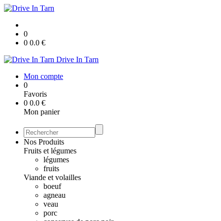
0
0
0.0
€
Drive In Tarn
Mon compte
0
Favoris
0
0.0
€
Mon panier
Nos Produits
Fruits et légumes
légumes
fruits
Viande et volailles
boeuf
agneau
veau
porc