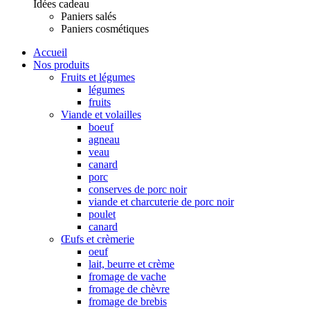
Idées cadeau
Paniers salés
Paniers cosmétiques
Accueil
Nos produits
Fruits et légumes
légumes
fruits
Viande et volailles
boeuf
agneau
veau
canard
porc
conserves de porc noir
viande et charcuterie de porc noir
poulet
canard
Œufs et crèmerie
oeuf
lait, beurre et crème
fromage de vache
fromage de chèvre
fromage de brebis