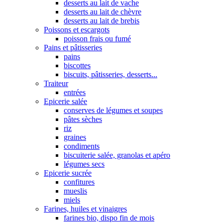
desserts au lait de vache
desserts au lait de chèvre
desserts au lait de brebis
Poissons et escargots
poisson frais ou fumé
Pains et pâtisseries
pains
biscottes
biscuits, pâtisseries, desserts...
Traiteur
entrées
Epicerie salée
conserves de légumes et soupes
pâtes sèches
riz
graines
condiments
biscuiterie salée, granolas et apéro
légumes secs
Epicerie sucrée
confitures
mueslis
miels
Farines, huiles et vinaigres
farines bio, dispo fin de mois