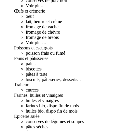
conserves de porc noir
Voir plus...
Œufs et crèmerie
oeuf
lait, beurre et crème
fromage de vache
fromage de chèvre
fromage de brebis
Voir plus...
Poissons et escargots
poisson frais ou fumé
Pains et pâtisseries
pains
biscottes
pâtes à tarte
biscuits, pâtisseries, desserts...
Traiteur
entrées
Farines, huiles et vinaigres
huiles et vinaigres
farines bio, dispo fin de mois
huiles bio, dispo fin de mois
Epicerie salée
conserves de légumes et soupes
pâtes sèches