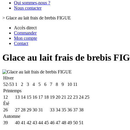
Qui sommes-nous ?
Nous contacter
>
Glace au lait frais de brebis FIGUE
Accès direct
Commander
Mon compte
Contact
Glace au lait frais de brebis F
Hiver
52-53
1
2
3
4
5
6
7
8
9
10
11
Printemps
12
13
14
15
16
17
18
19
20
21
22
23
24
25
Été
26
27
28
29
30
31
32
33
34
35
36
37
38
Automne
39
40
41
42
43
44
45
46
47
48
49
50
51