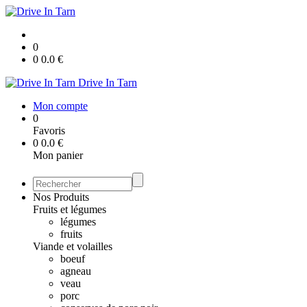
0
0
0.0
€
Drive In Tarn
Mon compte
0
Favoris
0
0.0
€
Mon panier
Nos Produits
Fruits et légumes
légumes
fruits
Viande et volailles
boeuf
agneau
veau
porc