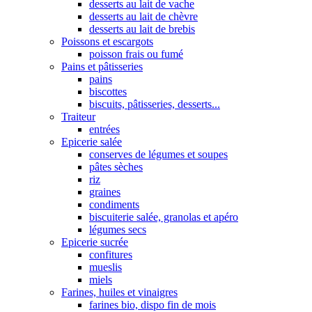
desserts au lait de vache
desserts au lait de chèvre
desserts au lait de brebis
Poissons et escargots
poisson frais ou fumé
Pains et pâtisseries
pains
biscottes
biscuits, pâtisseries, desserts...
Traiteur
entrées
Epicerie salée
conserves de légumes et soupes
pâtes sèches
riz
graines
condiments
biscuiterie salée, granolas et apéro
légumes secs
Epicerie sucrée
confitures
mueslis
miels
Farines, huiles et vinaigres
farines bio, dispo fin de mois