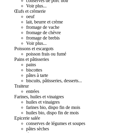
conserves de porc noir
Voir plus...
Œufs et crèmerie
oeuf
lait, beurre et crème
fromage de vache
fromage de chèvre
fromage de brebis
Voir plus...
Poissons et escargots
poisson frais ou fumé
Pains et pâtisseries
pains
biscottes
pâtes à tarte
biscuits, pâtisseries, desserts...
Traiteur
entrées
Farines, huiles et vinaigres
huiles et vinaigres
farines bio, dispo fin de mois
huiles bio, dispo fin de mois
Epicerie salée
conserves de légumes et soupes
pâtes sèches