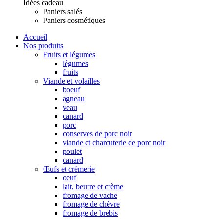
Idées cadeau
Paniers salés
Paniers cosmétiques
Accueil
Nos produits
Fruits et légumes
légumes
fruits
Viande et volailles
boeuf
agneau
veau
canard
porc
conserves de porc noir
viande et charcuterie de porc noir
poulet
canard
Œufs et crèmerie
oeuf
lait, beurre et crème
fromage de vache
fromage de chèvre
fromage de brebis