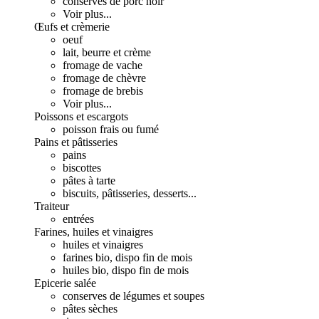
conserves de porc noir
Voir plus...
Œufs et crèmerie
oeuf
lait, beurre et crème
fromage de vache
fromage de chèvre
fromage de brebis
Voir plus...
Poissons et escargots
poisson frais ou fumé
Pains et pâtisseries
pains
biscottes
pâtes à tarte
biscuits, pâtisseries, desserts...
Traiteur
entrées
Farines, huiles et vinaigres
huiles et vinaigres
farines bio, dispo fin de mois
huiles bio, dispo fin de mois
Epicerie salée
conserves de légumes et soupes
pâtes sèches