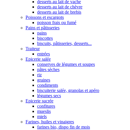
desserts au lait de vache
desserts au lait de chèvre
desserts au lait de brebis
Poissons et escargots
poisson frais ou fumé
Pains et pâtisseries
pains
biscottes
biscuits, pâtisseries, desserts...
Traiteur
entrées
Epicerie salée
conserves de légumes et soupes
pâtes sèches
riz
graines
condiments
biscuiterie salée, granolas et apéro
légumes secs
Epicerie sucrée
confitures
mueslis
miels
Farines, huiles et vinaigres
farines bio, dispo fin de mois