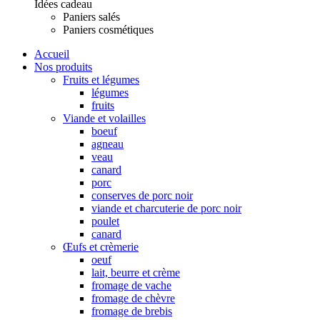
Idées cadeau
Paniers salés
Paniers cosmétiques
Accueil
Nos produits
Fruits et légumes
légumes
fruits
Viande et volailles
boeuf
agneau
veau
canard
porc
conserves de porc noir
viande et charcuterie de porc noir
poulet
canard
Œufs et crèmerie
oeuf
lait, beurre et crème
fromage de vache
fromage de chèvre
fromage de brebis