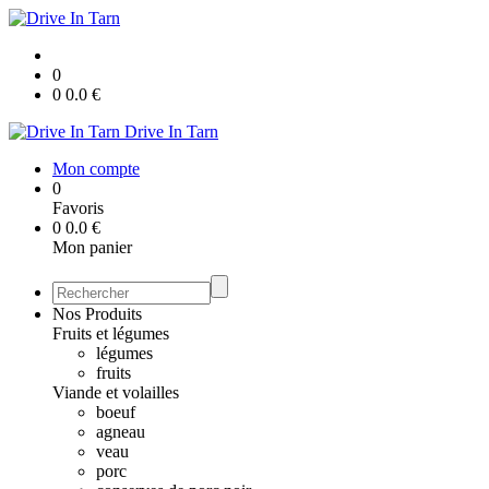
0
0
0.0
€
Drive In Tarn
Mon compte
0
Favoris
0
0.0
€
Mon panier
Nos Produits
Fruits et légumes
légumes
fruits
Viande et volailles
boeuf
agneau
veau
porc