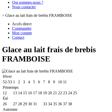
Qui sommes-nous ?
Nous contacter
>
Glace au lait frais de brebis FRAMBOISE
Accès direct
Commander
Mon compte
Contact
Glace au lait frais de brebis
FRAMBOISE
Hiver
52-53
1
2
3
4
5
6
7
8
9
10
11
Printemps
12
13
14
15
16
17
18
19
20
21
22
23
24
25
Été
26
27
28
29
30
31
32
33
34
35
36
37
38
Automne