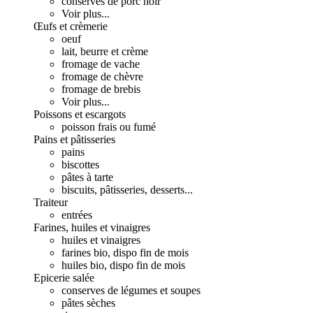
conserves de porc noir
Voir plus...
Œufs et crèmerie
oeuf
lait, beurre et crème
fromage de vache
fromage de chèvre
fromage de brebis
Voir plus...
Poissons et escargots
poisson frais ou fumé
Pains et pâtisseries
pains
biscottes
pâtes à tarte
biscuits, pâtisseries, desserts...
Traiteur
entrées
Farines, huiles et vinaigres
huiles et vinaigres
farines bio, dispo fin de mois
huiles bio, dispo fin de mois
Epicerie salée
conserves de légumes et soupes
pâtes sèches