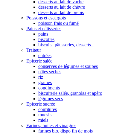
desserts au lait de vache
desserts au lait de chèvre
desserts au lait de brebis
Poissons et escargots
poisson frais ou fumé
Pains et pâtisseries
pains
biscottes
biscuits, pâtisseries, desserts...
Traiteur
entrées
Epicerie salée
conserves de légumes et soupes
pâtes sèches
riz
graines
condiments
biscuiterie salée, granolas et apéro
légumes secs
Epicerie sucrée
confitures
mueslis
miels
Farines, huiles et vinaigres
farines bio, dispo fin de mois