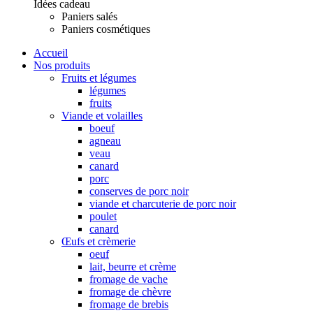
Idées cadeau
Paniers salés
Paniers cosmétiques
Accueil
Nos produits
Fruits et légumes
légumes
fruits
Viande et volailles
boeuf
agneau
veau
canard
porc
conserves de porc noir
viande et charcuterie de porc noir
poulet
canard
Œufs et crèmerie
oeuf
lait, beurre et crème
fromage de vache
fromage de chèvre
fromage de brebis