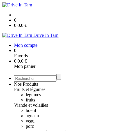
0
0
0.0
€
Drive In Tarn
Mon compte
0
Favoris
0
0.0
€
Mon panier
Nos Produits
Fruits et légumes
légumes
fruits
Viande et volailles
boeuf
agneau
veau
porc