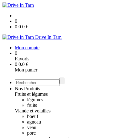
0
0
0.0
€
Drive In Tarn
Mon compte
0
Favoris
0
0.0
€
Mon panier
Nos Produits
Fruits et légumes
légumes
fruits
Viande et volailles
boeuf
agneau
veau
porc