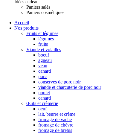
Idées cadeau
Paniers salés
Paniers cosmétiques
Accueil
Nos produits
Fruits et légumes
légumes
fruits
Viande et volailles
boeuf
agneau
veau
canard
porc
conserves de porc noir
viande et charcuterie de porc noir
poulet
canard
Œufs et crèmerie
oeuf
lait, beurre et crème
fromage de vache
fromage de chèvre
fromage de brebis