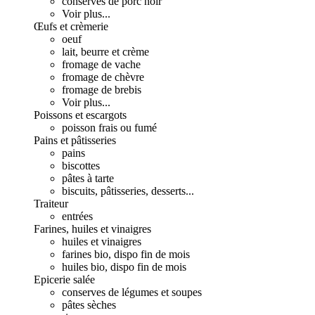
conserves de porc noir
Voir plus...
Œufs et crèmerie
oeuf
lait, beurre et crème
fromage de vache
fromage de chèvre
fromage de brebis
Voir plus...
Poissons et escargots
poisson frais ou fumé
Pains et pâtisseries
pains
biscottes
pâtes à tarte
biscuits, pâtisseries, desserts...
Traiteur
entrées
Farines, huiles et vinaigres
huiles et vinaigres
farines bio, dispo fin de mois
huiles bio, dispo fin de mois
Epicerie salée
conserves de légumes et soupes
pâtes sèches