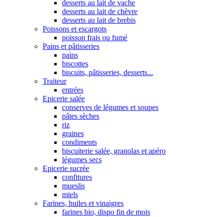
desserts au lait de vache
desserts au lait de chèvre
desserts au lait de brebis
Poissons et escargots
poisson frais ou fumé
Pains et pâtisseries
pains
biscottes
biscuits, pâtisseries, desserts...
Traiteur
entrées
Epicerie salée
conserves de légumes et soupes
pâtes sèches
riz
graines
condiments
biscuiterie salée, granolas et apéro
légumes secs
Epicerie sucrée
confitures
mueslis
miels
Farines, huiles et vinaigres
farines bio, dispo fin de mois