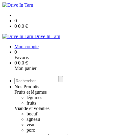
0
0
0.0
€
Drive In Tarn
Mon compte
0
Favoris
0
0.0
€
Mon panier
Nos Produits
Fruits et légumes
légumes
fruits
Viande et volailles
boeuf
agneau
veau
porc