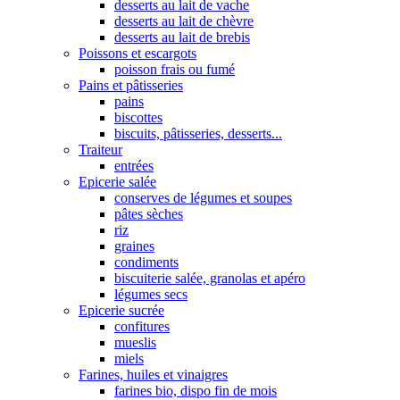
desserts au lait de vache
desserts au lait de chèvre
desserts au lait de brebis
Poissons et escargots
poisson frais ou fumé
Pains et pâtisseries
pains
biscottes
biscuits, pâtisseries, desserts...
Traiteur
entrées
Epicerie salée
conserves de légumes et soupes
pâtes sèches
riz
graines
condiments
biscuiterie salée, granolas et apéro
légumes secs
Epicerie sucrée
confitures
mueslis
miels
Farines, huiles et vinaigres
farines bio, dispo fin de mois