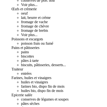
conserves de porc noir
Voir plus...
Œufs et crèmerie
oeuf
lait, beurre et crème
fromage de vache
fromage de chèvre
fromage de brebis
Voir plus...
Poissons et escargots
poisson frais ou fumé
Pains et pâtisseries
pains
biscottes
pâtes à tarte
biscuits, pâtisseries, desserts...
Traiteur
entrées
Farines, huiles et vinaigres
huiles et vinaigres
farines bio, dispo fin de mois
huiles bio, dispo fin de mois
Epicerie salée
conserves de légumes et soupes
pâtes sèches