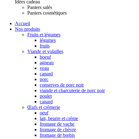
Idées cadeau
Paniers salés
Paniers cosmétiques
Accueil
Nos produits
Fruits et légumes
légumes
fruits
Viande et volailles
boeuf
agneau
veau
canard
porc
conserves de porc noir
viande et charcuterie de porc noir
poulet
canard
Œufs et crèmerie
oeuf
lait, beurre et crème
fromage de vache
fromage de chèvre
fromage de brebis