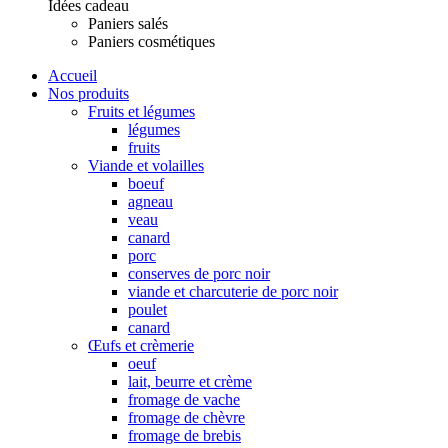
Idées cadeau
Paniers salés
Paniers cosmétiques
Accueil
Nos produits
Fruits et légumes
légumes
fruits
Viande et volailles
boeuf
agneau
veau
canard
porc
conserves de porc noir
viande et charcuterie de porc noir
poulet
canard
Œufs et crèmerie
oeuf
lait, beurre et crème
fromage de vache
fromage de chèvre
fromage de brebis