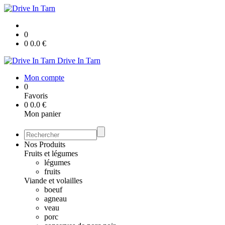
0
0
0.0
€
Drive In Tarn
Mon compte
0
Favoris
0
0.0
€
Mon panier
Nos Produits
Fruits et légumes
légumes
fruits
Viande et volailles
boeuf
agneau
veau
porc