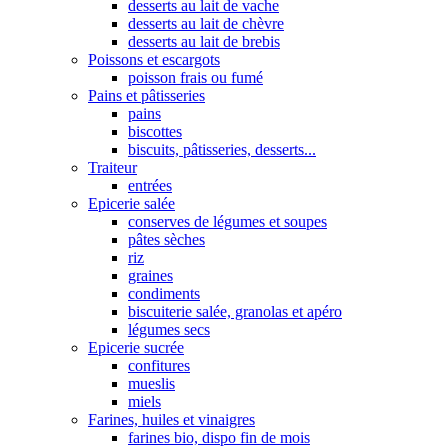
desserts au lait de vache
desserts au lait de chèvre
desserts au lait de brebis
Poissons et escargots
poisson frais ou fumé
Pains et pâtisseries
pains
biscottes
biscuits, pâtisseries, desserts...
Traiteur
entrées
Epicerie salée
conserves de légumes et soupes
pâtes sèches
riz
graines
condiments
biscuiterie salée, granolas et apéro
légumes secs
Epicerie sucrée
confitures
mueslis
miels
Farines, huiles et vinaigres
farines bio, dispo fin de mois