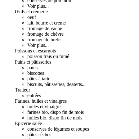
conserves de porc noir
Voir plus...
Œufs et crèmerie
oeuf
lait, beurre et crème
fromage de vache
fromage de chèvre
fromage de brebis
Voir plus...
Poissons et escargots
poisson frais ou fumé
Pains et pâtisseries
pains
biscottes
pâtes à tarte
biscuits, pâtisseries, desserts...
Traiteur
entrées
Farines, huiles et vinaigres
huiles et vinaigres
farines bio, dispo fin de mois
huiles bio, dispo fin de mois
Epicerie salée
conserves de légumes et soupes
pâtes sèches