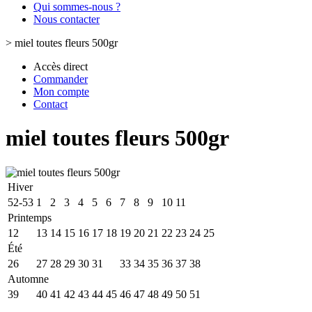
Qui sommes-nous ?
Nous contacter
>
miel toutes fleurs 500gr
Accès direct
Commander
Mon compte
Contact
miel toutes fleurs 500gr
Hiver
52-53
1
2
3
4
5
6
7
8
9
10
11
Printemps
12
13
14
15
16
17
18
19
20
21
22
23
24
25
Été
26
27
28
29
30
31
32
33
34
35
36
37
38
Automne
39
40
41
42
43
44
45
46
47
48
49
50
51