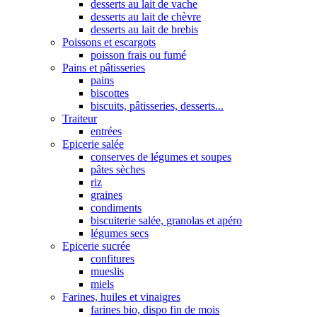
desserts au lait de vache
desserts au lait de chèvre
desserts au lait de brebis
Poissons et escargots
poisson frais ou fumé
Pains et pâtisseries
pains
biscottes
biscuits, pâtisseries, desserts...
Traiteur
entrées
Epicerie salée
conserves de légumes et soupes
pâtes sèches
riz
graines
condiments
biscuiterie salée, granolas et apéro
légumes secs
Epicerie sucrée
confitures
mueslis
miels
Farines, huiles et vinaigres
farines bio, dispo fin de mois