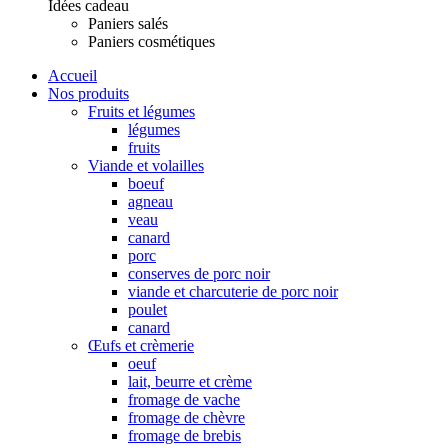
Idées cadeau
Paniers salés
Paniers cosmétiques
Accueil
Nos produits
Fruits et légumes
légumes
fruits
Viande et volailles
boeuf
agneau
veau
canard
porc
conserves de porc noir
viande et charcuterie de porc noir
poulet
canard
Œufs et crèmerie
oeuf
lait, beurre et crème
fromage de vache
fromage de chèvre
fromage de brebis