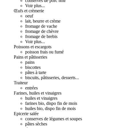
conserves de porc noir
Voir plus...
Œufs et crèmerie
oeuf
lait, beurre et crème
fromage de vache
fromage de chèvre
fromage de brebis
Voir plus...
Poissons et escargots
poisson frais ou fumé
Pains et pâtisseries
pains
biscottes
pâtes à tarte
biscuits, pâtisseries, desserts...
Traiteur
entrées
Farines, huiles et vinaigres
huiles et vinaigres
farines bio, dispo fin de mois
huiles bio, dispo fin de mois
Epicerie salée
conserves de légumes et soupes
pâtes sèches