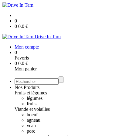
0
0
0.0
€
Drive In Tarn
Mon compte
0
Favoris
0
0.0
€
Mon panier
Nos Produits
Fruits et légumes
légumes
fruits
Viande et volailles
boeuf
agneau
veau
porc