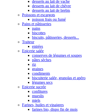
desserts au lait de vache
desserts au lait de chèvre
desserts au lait de brebis
Poissons et escargots
poisson frais ou fumé
Pains et pâtisseries
pains
biscottes
biscuits, pâtisseries, desserts...
Traiteur
entrées
Epicerie salée
conserves de légumes et soupes
pâtes sèches
riz
graines
condiments
biscuiterie salée, granolas et apéro
légumes secs
Epicerie sucrée
confitures
mueslis
miels
Farines, huiles et vinaigres
farines bio, dispo fin de mois