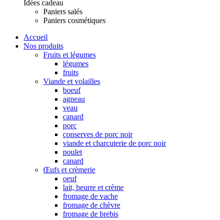
Idées cadeau
Paniers salés
Paniers cosmétiques
Accueil
Nos produits
Fruits et légumes
légumes
fruits
Viande et volailles
boeuf
agneau
veau
canard
porc
conserves de porc noir
viande et charcuterie de porc noir
poulet
canard
Œufs et crèmerie
oeuf
lait, beurre et crème
fromage de vache
fromage de chèvre
fromage de brebis