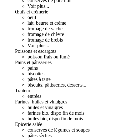
conserves de porc noir
Voir plus...
Œufs et crèmerie
oeuf
lait, beurre et crème
fromage de vache
fromage de chèvre
fromage de brebis
Voir plus...
Poissons et escargots
poisson frais ou fumé
Pains et pâtisseries
pains
biscottes
pâtes à tarte
biscuits, pâtisseries, desserts...
Traiteur
entrées
Farines, huiles et vinaigres
huiles et vinaigres
farines bio, dispo fin de mois
huiles bio, dispo fin de mois
Epicerie salée
conserves de légumes et soupes
pâtes sèches