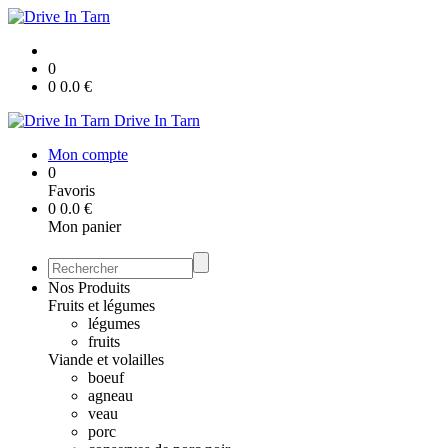
0
0
0.0
€
Drive In Tarn
Mon compte
0
Favoris
0
0.0
€
Mon panier
Nos Produits
Fruits et légumes
légumes
fruits
Viande et volailles
boeuf
agneau
veau
porc