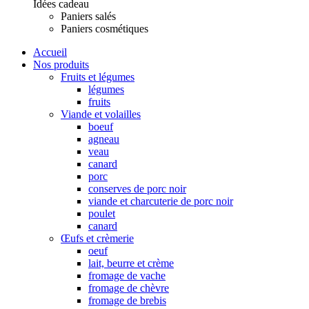
Idées cadeau
Paniers salés
Paniers cosmétiques
Accueil
Nos produits
Fruits et légumes
légumes
fruits
Viande et volailles
boeuf
agneau
veau
canard
porc
conserves de porc noir
viande et charcuterie de porc noir
poulet
canard
Œufs et crèmerie
oeuf
lait, beurre et crème
fromage de vache
fromage de chèvre
fromage de brebis