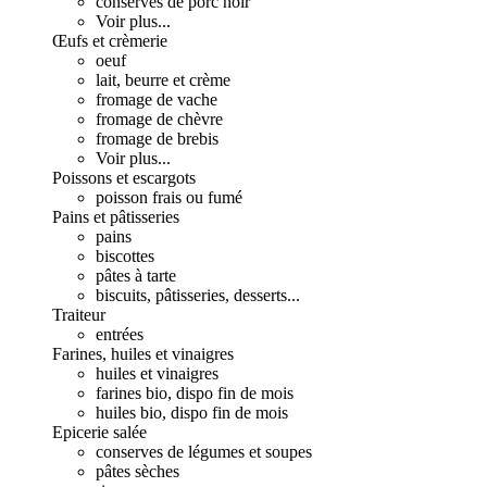
conserves de porc noir
Voir plus...
Œufs et crèmerie
oeuf
lait, beurre et crème
fromage de vache
fromage de chèvre
fromage de brebis
Voir plus...
Poissons et escargots
poisson frais ou fumé
Pains et pâtisseries
pains
biscottes
pâtes à tarte
biscuits, pâtisseries, desserts...
Traiteur
entrées
Farines, huiles et vinaigres
huiles et vinaigres
farines bio, dispo fin de mois
huiles bio, dispo fin de mois
Epicerie salée
conserves de légumes et soupes
pâtes sèches