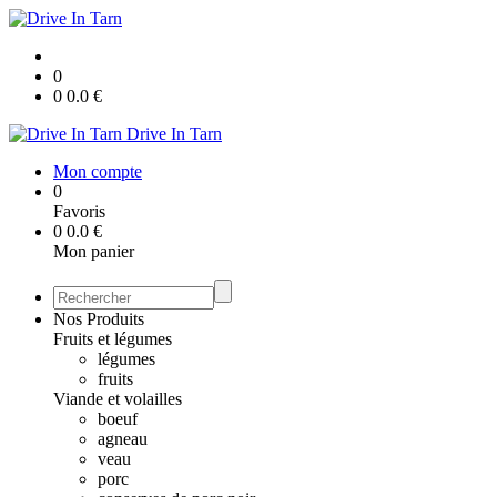
0
0
0.0
€
Drive In Tarn
Mon compte
0
Favoris
0
0.0
€
Mon panier
Nos Produits
Fruits et légumes
légumes
fruits
Viande et volailles
boeuf
agneau
veau
porc