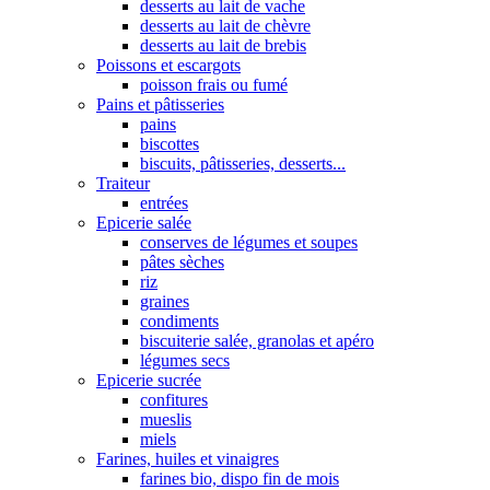
desserts au lait de vache
desserts au lait de chèvre
desserts au lait de brebis
Poissons et escargots
poisson frais ou fumé
Pains et pâtisseries
pains
biscottes
biscuits, pâtisseries, desserts...
Traiteur
entrées
Epicerie salée
conserves de légumes et soupes
pâtes sèches
riz
graines
condiments
biscuiterie salée, granolas et apéro
légumes secs
Epicerie sucrée
confitures
mueslis
miels
Farines, huiles et vinaigres
farines bio, dispo fin de mois