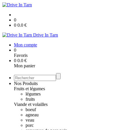
0
0
0.0
€
Drive In Tarn
Mon compte
0
Favoris
0
0.0
€
Mon panier
Nos Produits
Fruits et légumes
légumes
fruits
Viande et volailles
boeuf
agneau
veau
porc