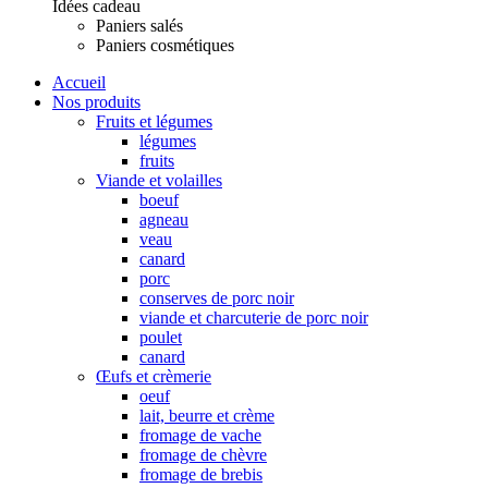
Idées cadeau
Paniers salés
Paniers cosmétiques
Accueil
Nos produits
Fruits et légumes
légumes
fruits
Viande et volailles
boeuf
agneau
veau
canard
porc
conserves de porc noir
viande et charcuterie de porc noir
poulet
canard
Œufs et crèmerie
oeuf
lait, beurre et crème
fromage de vache
fromage de chèvre
fromage de brebis