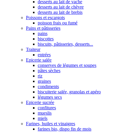
desserts au lait de vache
desserts au lait de chèvre
desserts au lait de brebis
Poissons et escargots
poisson frais ou fumé
Pains et pâtisseries
pains
biscottes
biscuits, pâtisseries, desserts...
Traiteur
entrées
Epicerie salée
conserves de légumes et soupes
pâtes sèches
riz
graines
condiments
biscuiterie salée, granolas et apéro
légumes secs
Epicerie sucrée
confitures
mueslis
miels
Farines, huiles et vinaigres
farines bio, dispo fin de mois