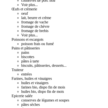
conserves de porc noir
Voir plus...
Œufs et crèmerie
oeuf
lait, beurre et crème
fromage de vache
fromage de chèvre
fromage de brebis
Voir plus...
Poissons et escargots
poisson frais ou fumé
Pains et pâtisseries
pains
biscottes
pâtes à tarte
biscuits, pâtisseries, desserts...
Traiteur
entrées
Farines, huiles et vinaigres
huiles et vinaigres
farines bio, dispo fin de mois
huiles bio, dispo fin de mois
Epicerie salée
conserves de légumes et soupes
pâtes sèches