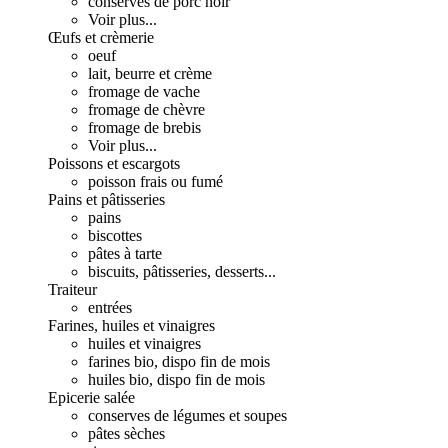
conserves de porc noir
Voir plus...
Œufs et crèmerie
oeuf
lait, beurre et crème
fromage de vache
fromage de chèvre
fromage de brebis
Voir plus...
Poissons et escargots
poisson frais ou fumé
Pains et pâtisseries
pains
biscottes
pâtes à tarte
biscuits, pâtisseries, desserts...
Traiteur
entrées
Farines, huiles et vinaigres
huiles et vinaigres
farines bio, dispo fin de mois
huiles bio, dispo fin de mois
Epicerie salée
conserves de légumes et soupes
pâtes sèches