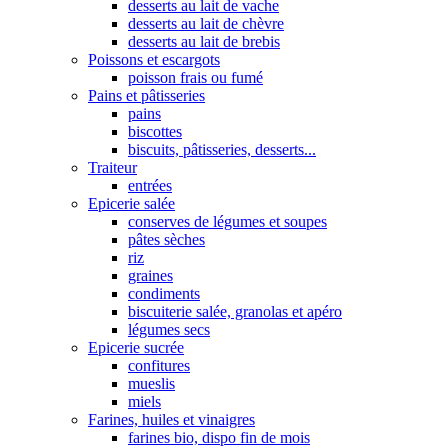
desserts au lait de vache
desserts au lait de chèvre
desserts au lait de brebis
Poissons et escargots
poisson frais ou fumé
Pains et pâtisseries
pains
biscottes
biscuits, pâtisseries, desserts...
Traiteur
entrées
Epicerie salée
conserves de légumes et soupes
pâtes sèches
riz
graines
condiments
biscuiterie salée, granolas et apéro
légumes secs
Epicerie sucrée
confitures
mueslis
miels
Farines, huiles et vinaigres
farines bio, dispo fin de mois