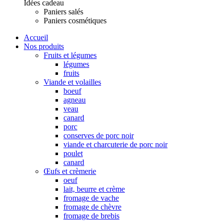
Idées cadeau
Paniers salés
Paniers cosmétiques
Accueil
Nos produits
Fruits et légumes
légumes
fruits
Viande et volailles
boeuf
agneau
veau
canard
porc
conserves de porc noir
viande et charcuterie de porc noir
poulet
canard
Œufs et crèmerie
oeuf
lait, beurre et crème
fromage de vache
fromage de chèvre
fromage de brebis