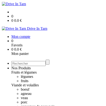
0
0
0.0
€
Drive In Tarn
Mon compte
0
Favoris
0
0.0
€
Mon panier
Nos Produits
Fruits et légumes
légumes
fruits
Viande et volailles
boeuf
agneau
veau
porc