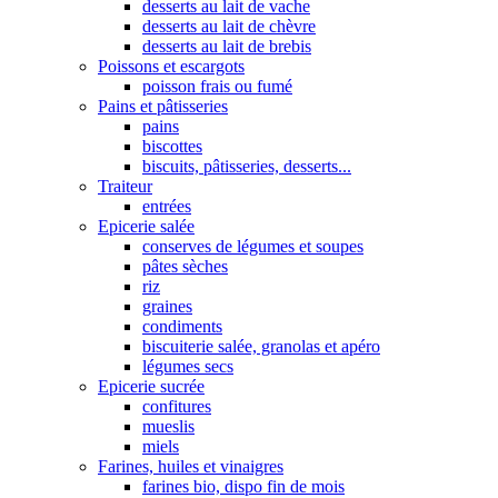
desserts au lait de vache
desserts au lait de chèvre
desserts au lait de brebis
Poissons et escargots
poisson frais ou fumé
Pains et pâtisseries
pains
biscottes
biscuits, pâtisseries, desserts...
Traiteur
entrées
Epicerie salée
conserves de légumes et soupes
pâtes sèches
riz
graines
condiments
biscuiterie salée, granolas et apéro
légumes secs
Epicerie sucrée
confitures
mueslis
miels
Farines, huiles et vinaigres
farines bio, dispo fin de mois