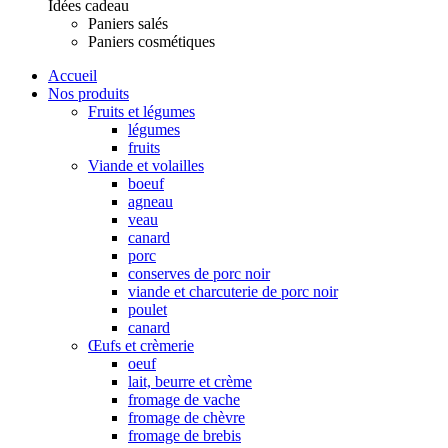
Idées cadeau
Paniers salés
Paniers cosmétiques
Accueil
Nos produits
Fruits et légumes
légumes
fruits
Viande et volailles
boeuf
agneau
veau
canard
porc
conserves de porc noir
viande et charcuterie de porc noir
poulet
canard
Œufs et crèmerie
oeuf
lait, beurre et crème
fromage de vache
fromage de chèvre
fromage de brebis