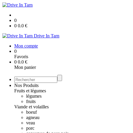
0
0
0.0
€
Drive In Tarn
Mon compte
0
Favoris
0
0.0
€
Mon panier
Nos Produits
Fruits et légumes
légumes
fruits
Viande et volailles
boeuf
agneau
veau
porc