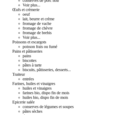
conserves de porc noir
Voir plus...
Œufs et crèmerie
oeuf
lait, beurre et crème
fromage de vache
fromage de chèvre
fromage de brebis
Voir plus...
Poissons et escargots
poisson frais ou fumé
Pains et pâtisseries
pains
biscottes
pâtes à tarte
biscuits, pâtisseries, desserts...
Traiteur
entrées
Farines, huiles et vinaigres
huiles et vinaigres
farines bio, dispo fin de mois
huiles bio, dispo fin de mois
Epicerie salée
conserves de légumes et soupes
pâtes sèches