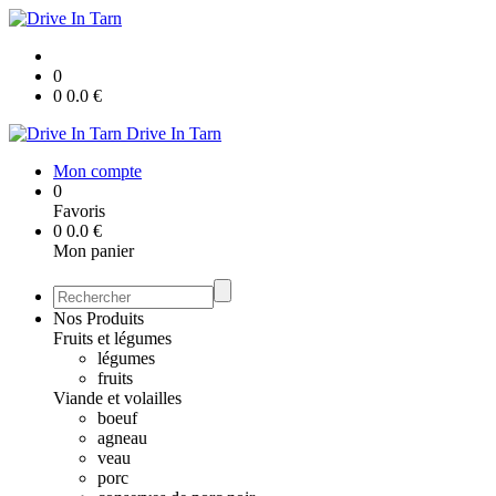
0
0
0.0
€
Drive In Tarn
Mon compte
0
Favoris
0
0.0
€
Mon panier
Nos Produits
Fruits et légumes
légumes
fruits
Viande et volailles
boeuf
agneau
veau
porc