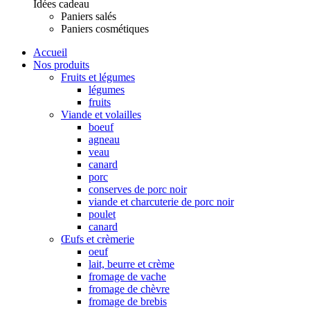
Idées cadeau
Paniers salés
Paniers cosmétiques
Accueil
Nos produits
Fruits et légumes
légumes
fruits
Viande et volailles
boeuf
agneau
veau
canard
porc
conserves de porc noir
viande et charcuterie de porc noir
poulet
canard
Œufs et crèmerie
oeuf
lait, beurre et crème
fromage de vache
fromage de chèvre
fromage de brebis