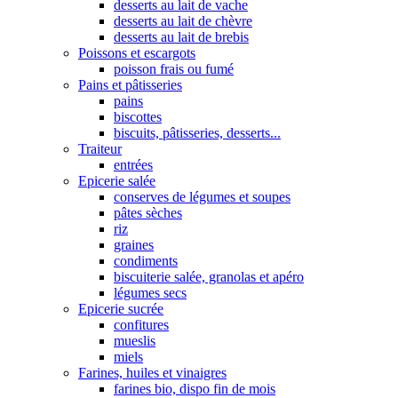
desserts au lait de vache
desserts au lait de chèvre
desserts au lait de brebis
Poissons et escargots
poisson frais ou fumé
Pains et pâtisseries
pains
biscottes
biscuits, pâtisseries, desserts...
Traiteur
entrées
Epicerie salée
conserves de légumes et soupes
pâtes sèches
riz
graines
condiments
biscuiterie salée, granolas et apéro
légumes secs
Epicerie sucrée
confitures
mueslis
miels
Farines, huiles et vinaigres
farines bio, dispo fin de mois