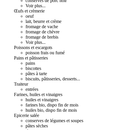
conserves de porc noir
Voir plus...
Œufs et crèmerie
oeuf
lait, beurre et crème
fromage de vache
fromage de chèvre
fromage de brebis
Voir plus...
Poissons et escargots
poisson frais ou fumé
Pains et pâtisseries
pains
biscottes
pâtes à tarte
biscuits, pâtisseries, desserts...
Traiteur
entrées
Farines, huiles et vinaigres
huiles et vinaigres
farines bio, dispo fin de mois
huiles bio, dispo fin de mois
Epicerie salée
conserves de légumes et soupes
pâtes sèches