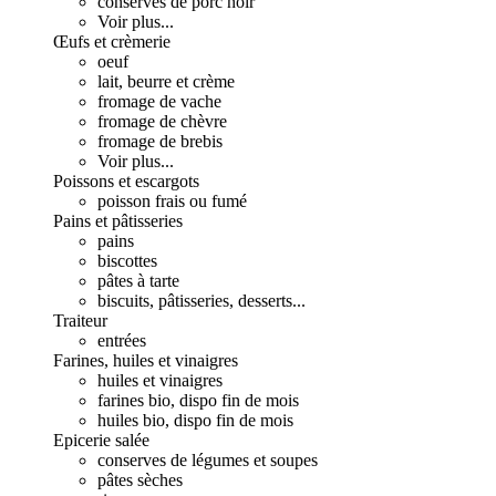
conserves de porc noir
Voir plus...
Œufs et crèmerie
oeuf
lait, beurre et crème
fromage de vache
fromage de chèvre
fromage de brebis
Voir plus...
Poissons et escargots
poisson frais ou fumé
Pains et pâtisseries
pains
biscottes
pâtes à tarte
biscuits, pâtisseries, desserts...
Traiteur
entrées
Farines, huiles et vinaigres
huiles et vinaigres
farines bio, dispo fin de mois
huiles bio, dispo fin de mois
Epicerie salée
conserves de légumes et soupes
pâtes sèches