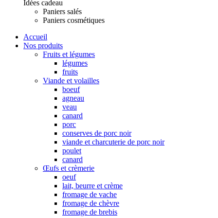
Idées cadeau
Paniers salés
Paniers cosmétiques
Accueil
Nos produits
Fruits et légumes
légumes
fruits
Viande et volailles
boeuf
agneau
veau
canard
porc
conserves de porc noir
viande et charcuterie de porc noir
poulet
canard
Œufs et crèmerie
oeuf
lait, beurre et crème
fromage de vache
fromage de chèvre
fromage de brebis