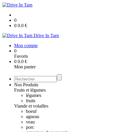
0
0
0.0
€
Drive In Tarn
Mon compte
0
Favoris
0
0.0
€
Mon panier
Nos Produits
Fruits et légumes
légumes
fruits
Viande et volailles
boeuf
agneau
veau
porc