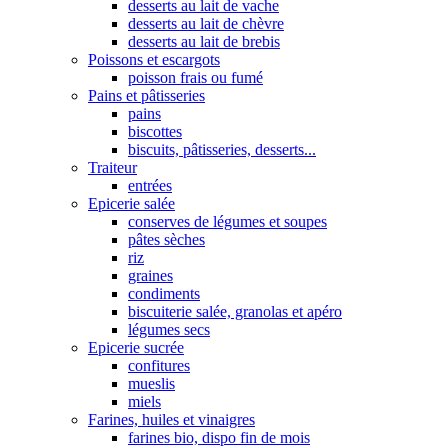
desserts au lait de vache
desserts au lait de chèvre
desserts au lait de brebis
Poissons et escargots
poisson frais ou fumé
Pains et pâtisseries
pains
biscottes
biscuits, pâtisseries, desserts...
Traiteur
entrées
Epicerie salée
conserves de légumes et soupes
pâtes sèches
riz
graines
condiments
biscuiterie salée, granolas et apéro
légumes secs
Epicerie sucrée
confitures
mueslis
miels
Farines, huiles et vinaigres
farines bio, dispo fin de mois