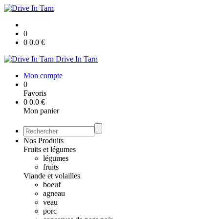
0
0
0.0
€
Drive In Tarn
Mon compte
0
Favoris
0
0.0
€
Mon panier
Nos Produits
Fruits et légumes
légumes
fruits
Viande et volailles
boeuf
agneau
veau
porc