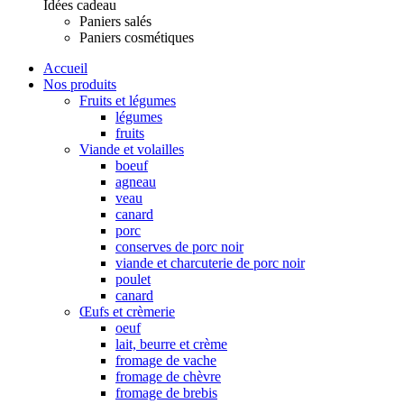
Idées cadeau
Paniers salés
Paniers cosmétiques
Accueil
Nos produits
Fruits et légumes
légumes
fruits
Viande et volailles
boeuf
agneau
veau
canard
porc
conserves de porc noir
viande et charcuterie de porc noir
poulet
canard
Œufs et crèmerie
oeuf
lait, beurre et crème
fromage de vache
fromage de chèvre
fromage de brebis