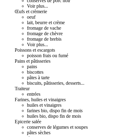
conserves de porc noir
Voir plus...
Œufs et crèmerie
oeuf
lait, beurre et crème
fromage de vache
fromage de chèvre
fromage de brebis
Voir plus...
Poissons et escargots
poisson frais ou fumé
Pains et pâtisseries
pains
biscottes
pâtes à tarte
biscuits, pâtisseries, desserts...
Traiteur
entrées
Farines, huiles et vinaigres
huiles et vinaigres
farines bio, dispo fin de mois
huiles bio, dispo fin de mois
Epicerie salée
conserves de légumes et soupes
pâtes sèches