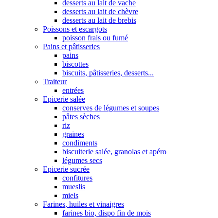
desserts au lait de vache
desserts au lait de chèvre
desserts au lait de brebis
Poissons et escargots
poisson frais ou fumé
Pains et pâtisseries
pains
biscottes
biscuits, pâtisseries, desserts...
Traiteur
entrées
Epicerie salée
conserves de légumes et soupes
pâtes sèches
riz
graines
condiments
biscuiterie salée, granolas et apéro
légumes secs
Epicerie sucrée
confitures
mueslis
miels
Farines, huiles et vinaigres
farines bio, dispo fin de mois