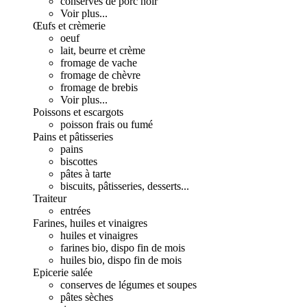
conserves de porc noir
Voir plus...
Œufs et crèmerie
oeuf
lait, beurre et crème
fromage de vache
fromage de chèvre
fromage de brebis
Voir plus...
Poissons et escargots
poisson frais ou fumé
Pains et pâtisseries
pains
biscottes
pâtes à tarte
biscuits, pâtisseries, desserts...
Traiteur
entrées
Farines, huiles et vinaigres
huiles et vinaigres
farines bio, dispo fin de mois
huiles bio, dispo fin de mois
Epicerie salée
conserves de légumes et soupes
pâtes sèches