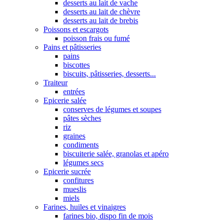
desserts au lait de vache
desserts au lait de chèvre
desserts au lait de brebis
Poissons et escargots
poisson frais ou fumé
Pains et pâtisseries
pains
biscottes
biscuits, pâtisseries, desserts...
Traiteur
entrées
Epicerie salée
conserves de légumes et soupes
pâtes sèches
riz
graines
condiments
biscuiterie salée, granolas et apéro
légumes secs
Epicerie sucrée
confitures
mueslis
miels
Farines, huiles et vinaigres
farines bio, dispo fin de mois