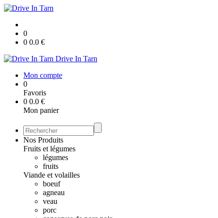
0
0
0.0
€
Drive In Tarn
Mon compte
0
Favoris
0
0.0
€
Mon panier
Nos Produits
Fruits et légumes
légumes
fruits
Viande et volailles
boeuf
agneau
veau
porc