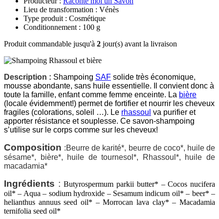
Producteur :
Raconte moi un Savon
Lieu de transformation : Vénès
Type produit : Cosmétique
Conditionnement : 100 g
Produit commandable jusqu'à
2
jour(s) avant la livraison
Description :
Shampoing
SAF
solide très économique,
mousse abondante, sans huile essentielle. Il convient donc à
toute la famille, enfant comme femme enceinte. La
bière
(locale évidemment!) permet de fortifier et nourrir les cheveux
fragiles (colorations, soleil …). Le
rhassoul
va purifier et
apporter résistance et souplesse. Ce savon-shampoing
s’utilise sur le corps comme sur les cheveux!
Composition
:
Beurre de karité*, beurre de coco*, huile de
sésame*, bière*, huile de tournesol*, Rhassoul*, huile de
macadamia*
Ingrédients
:
Butyrospermum parkii butter* – Cocos nucifera
oil* – Aqua – sodium hydroxide – Sesamum indicum oil* – beer* –
helianthus annuus seed oil* – Morrocan lava clay* – Macadamia
ternifolia seed oil*