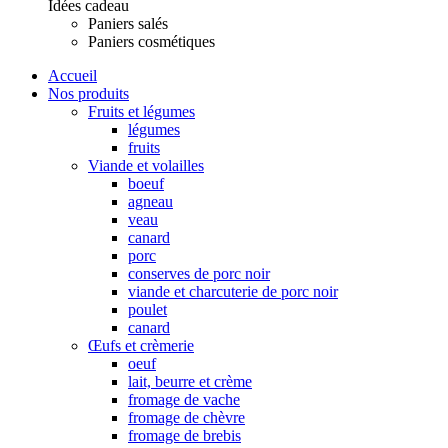
Idées cadeau
Paniers salés
Paniers cosmétiques
Accueil
Nos produits
Fruits et légumes
légumes
fruits
Viande et volailles
boeuf
agneau
veau
canard
porc
conserves de porc noir
viande et charcuterie de porc noir
poulet
canard
Œufs et crèmerie
oeuf
lait, beurre et crème
fromage de vache
fromage de chèvre
fromage de brebis