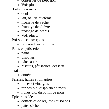
conserves de porc noir
Voir plus...
Œufs et crèmerie
oeuf
lait, beurre et crème
fromage de vache
fromage de chèvre
fromage de brebis
Voir plus...
Poissons et escargots
poisson frais ou fumé
Pains et pâtisseries
pains
biscottes
pâtes à tarte
biscuits, pâtisseries, desserts...
Traiteur
entrées
Farines, huiles et vinaigres
huiles et vinaigres
farines bio, dispo fin de mois
huiles bio, dispo fin de mois
Epicerie salée
conserves de légumes et soupes
pâtes sèches