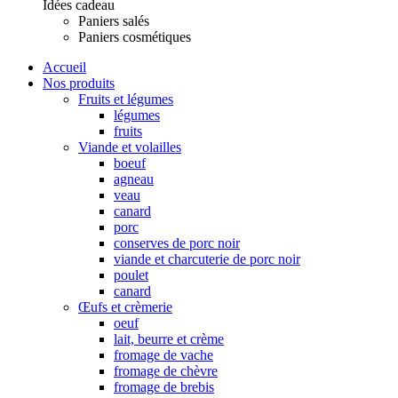
Idées cadeau
Paniers salés
Paniers cosmétiques
Accueil
Nos produits
Fruits et légumes
légumes
fruits
Viande et volailles
boeuf
agneau
veau
canard
porc
conserves de porc noir
viande et charcuterie de porc noir
poulet
canard
Œufs et crèmerie
oeuf
lait, beurre et crème
fromage de vache
fromage de chèvre
fromage de brebis