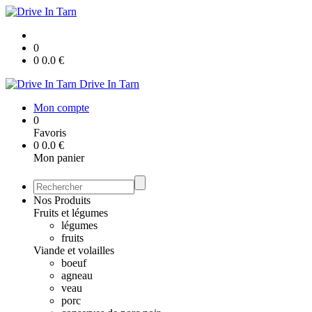
0
0
0.0
€
Drive In Tarn
Mon compte
0
Favoris
0
0.0
€
Mon panier
Nos Produits
Fruits et légumes
légumes
fruits
Viande et volailles
boeuf
agneau
veau
porc