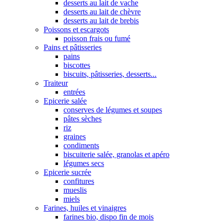
desserts au lait de vache
desserts au lait de chèvre
desserts au lait de brebis
Poissons et escargots
poisson frais ou fumé
Pains et pâtisseries
pains
biscottes
biscuits, pâtisseries, desserts...
Traiteur
entrées
Epicerie salée
conserves de légumes et soupes
pâtes sèches
riz
graines
condiments
biscuiterie salée, granolas et apéro
légumes secs
Epicerie sucrée
confitures
mueslis
miels
Farines, huiles et vinaigres
farines bio, dispo fin de mois