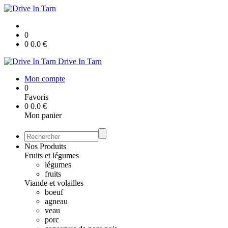
0
0
0.0
€
Drive In Tarn
Mon compte
0
Favoris
0
0.0
€
Mon panier
Nos Produits
Fruits et légumes
légumes
fruits
Viande et volailles
boeuf
agneau
veau
porc