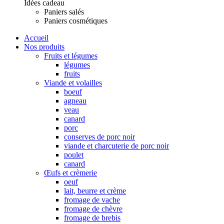
Idées cadeau
Paniers salés
Paniers cosmétiques
Accueil
Nos produits
Fruits et légumes
légumes
fruits
Viande et volailles
boeuf
agneau
veau
canard
porc
conserves de porc noir
viande et charcuterie de porc noir
poulet
canard
Œufs et crèmerie
oeuf
lait, beurre et crème
fromage de vache
fromage de chèvre
fromage de brebis