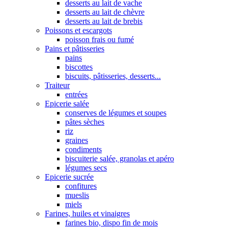
desserts au lait de vache
desserts au lait de chèvre
desserts au lait de brebis
Poissons et escargots
poisson frais ou fumé
Pains et pâtisseries
pains
biscottes
biscuits, pâtisseries, desserts...
Traiteur
entrées
Epicerie salée
conserves de légumes et soupes
pâtes sèches
riz
graines
condiments
biscuiterie salée, granolas et apéro
légumes secs
Epicerie sucrée
confitures
mueslis
miels
Farines, huiles et vinaigres
farines bio, dispo fin de mois