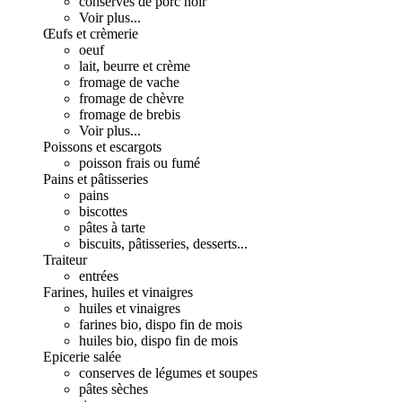
conserves de porc noir
Voir plus...
Œufs et crèmerie
oeuf
lait, beurre et crème
fromage de vache
fromage de chèvre
fromage de brebis
Voir plus...
Poissons et escargots
poisson frais ou fumé
Pains et pâtisseries
pains
biscottes
pâtes à tarte
biscuits, pâtisseries, desserts...
Traiteur
entrées
Farines, huiles et vinaigres
huiles et vinaigres
farines bio, dispo fin de mois
huiles bio, dispo fin de mois
Epicerie salée
conserves de légumes et soupes
pâtes sèches