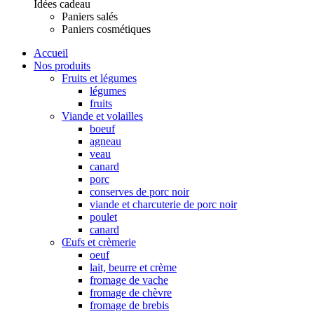
Idées cadeau
Paniers salés
Paniers cosmétiques
Accueil
Nos produits
Fruits et légumes
légumes
fruits
Viande et volailles
boeuf
agneau
veau
canard
porc
conserves de porc noir
viande et charcuterie de porc noir
poulet
canard
Œufs et crèmerie
oeuf
lait, beurre et crème
fromage de vache
fromage de chèvre
fromage de brebis