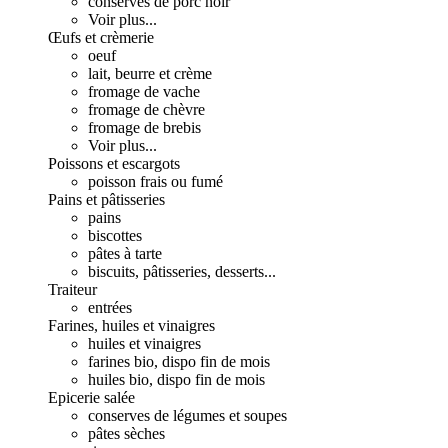
conserves de porc noir
Voir plus...
Œufs et crèmerie
oeuf
lait, beurre et crème
fromage de vache
fromage de chèvre
fromage de brebis
Voir plus...
Poissons et escargots
poisson frais ou fumé
Pains et pâtisseries
pains
biscottes
pâtes à tarte
biscuits, pâtisseries, desserts...
Traiteur
entrées
Farines, huiles et vinaigres
huiles et vinaigres
farines bio, dispo fin de mois
huiles bio, dispo fin de mois
Epicerie salée
conserves de légumes et soupes
pâtes sèches