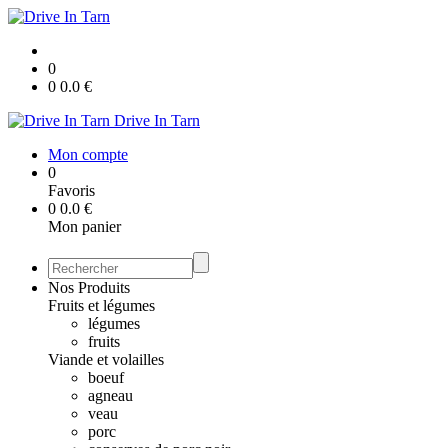
0
0
0.0
€
Drive In Tarn
Mon compte
0
Favoris
0
0.0
€
Mon panier
Nos Produits
Fruits et légumes
légumes
fruits
Viande et volailles
boeuf
agneau
veau
porc