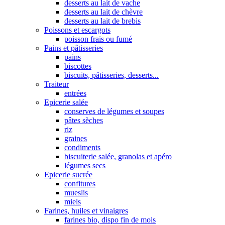
desserts au lait de vache
desserts au lait de chèvre
desserts au lait de brebis
Poissons et escargots
poisson frais ou fumé
Pains et pâtisseries
pains
biscottes
biscuits, pâtisseries, desserts...
Traiteur
entrées
Epicerie salée
conserves de légumes et soupes
pâtes sèches
riz
graines
condiments
biscuiterie salée, granolas et apéro
légumes secs
Epicerie sucrée
confitures
mueslis
miels
Farines, huiles et vinaigres
farines bio, dispo fin de mois