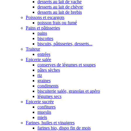
desserts au lait de vache
desserts au lait de chèvre
desserts au lait de brebis
Poissons et escargots
poisson frais ou fumé
Pains et pâtisseries
pains
biscottes
biscuits, pâtisseries, desserts...
Traiteur
entrées
Epicerie salée
conserves de légumes et soupes
pâtes sèches
riz
graines
condiments
biscuiterie salée, granolas et apéro
légumes secs
Epicerie sucrée
confitures
mueslis
miels
Farines, huiles et vinaigres
farines bio, dispo fin de mois