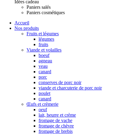
Idées cadeau
Paniers salés
Paniers cosmétiques
Accueil
Nos produits
Fruits et légumes
légumes
fruits
Viande et volailles
boeuf
agneau
veau
canard
porc
conserves de porc noir
viande et charcuterie de porc noir
poulet
canard
Œufs et crèmerie
oeuf
lait, beurre et crème
fromage de vache
fromage de chèvre
fromage de brebis