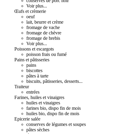
conserves de porc noir
Voir plus...
Œufs et crèmerie
oeuf
lait, beurre et crème
fromage de vache
fromage de chèvre
fromage de brebis
Voir plus...
Poissons et escargots
poisson frais ou fumé
Pains et pâtisseries
pains
biscottes
pâtes à tarte
biscuits, pâtisseries, desserts...
Traiteur
entrées
Farines, huiles et vinaigres
huiles et vinaigres
farines bio, dispo fin de mois
huiles bio, dispo fin de mois
Epicerie salée
conserves de légumes et soupes
pâtes sèches