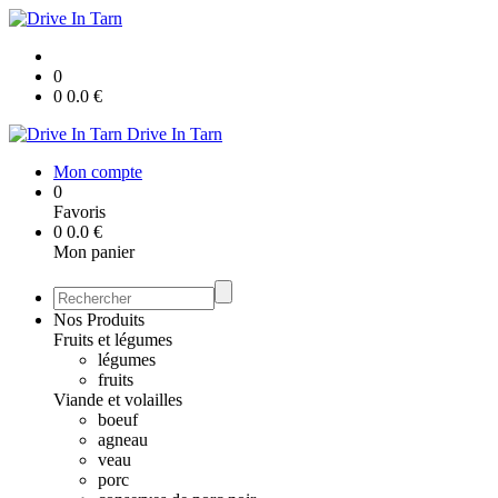
0
0
0.0
€
Drive In Tarn
Mon compte
0
Favoris
0
0.0
€
Mon panier
Nos Produits
Fruits et légumes
légumes
fruits
Viande et volailles
boeuf
agneau
veau
porc