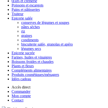
Œufs et crèmerie
Poissons et escargots
Pains et pâtisseries
Traiteur
Epicerie salée
conserves de légumes et soupes
pâtes sèches
riz
graines
condiments
biscuiterie salée, granolas et apéro
légumes secs
Epicerie sucrée
Farines, huiles et vinaigres
Boissons froides et chaudes
Plants et fleurs
Compléments alimentaires
Produits cosmétiques/ménagers
Idées cadeau
Accès direct
Commander
Mon compte
Contact