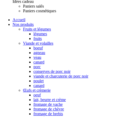
Idées cadeau
Paniers salés
Paniers cosmétiques
Accueil
Nos produits
Fruits et légumes
légumes
fruits
Viande et volailles
boeuf
agneau
veau
canard
porc
conserves de porc noir
viande et charcuterie de porc noir
poulet
canard
Œufs et crèmerie
oeuf
lait, beurre et crème
fromage de vache
fromage de chèvre
fromage de brebis