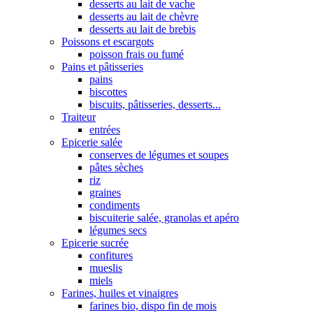
desserts au lait de vache
desserts au lait de chèvre
desserts au lait de brebis
Poissons et escargots
poisson frais ou fumé
Pains et pâtisseries
pains
biscottes
biscuits, pâtisseries, desserts...
Traiteur
entrées
Epicerie salée
conserves de légumes et soupes
pâtes sèches
riz
graines
condiments
biscuiterie salée, granolas et apéro
légumes secs
Epicerie sucrée
confitures
mueslis
miels
Farines, huiles et vinaigres
farines bio, dispo fin de mois