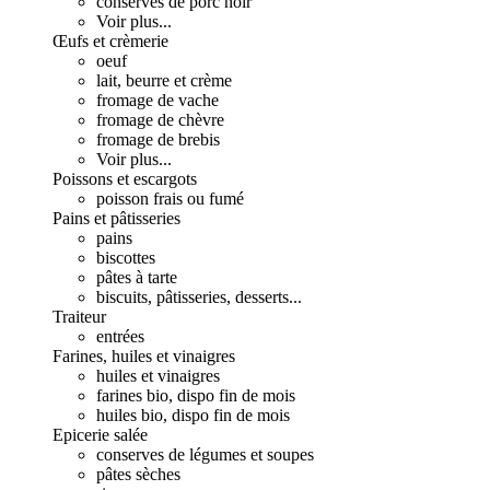
conserves de porc noir
Voir plus...
Œufs et crèmerie
oeuf
lait, beurre et crème
fromage de vache
fromage de chèvre
fromage de brebis
Voir plus...
Poissons et escargots
poisson frais ou fumé
Pains et pâtisseries
pains
biscottes
pâtes à tarte
biscuits, pâtisseries, desserts...
Traiteur
entrées
Farines, huiles et vinaigres
huiles et vinaigres
farines bio, dispo fin de mois
huiles bio, dispo fin de mois
Epicerie salée
conserves de légumes et soupes
pâtes sèches