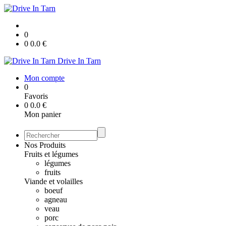
0
0
0.0
€
Drive In Tarn
Mon compte
0
Favoris
0
0.0
€
Mon panier
Nos Produits
Fruits et légumes
légumes
fruits
Viande et volailles
boeuf
agneau
veau
porc