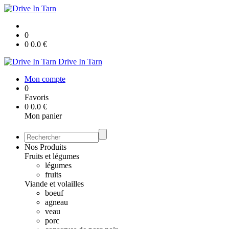
0
0
0.0
€
Drive In Tarn
Mon compte
0
Favoris
0
0.0
€
Mon panier
Nos Produits
Fruits et légumes
légumes
fruits
Viande et volailles
boeuf
agneau
veau
porc