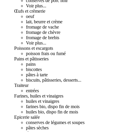
conserves de porc noir
Voir plus...
Œufs et crèmerie
oeuf
lait, beurre et crème
fromage de vache
fromage de chèvre
fromage de brebis
Voir plus...
Poissons et escargots
poisson frais ou fumé
Pains et pâtisseries
pains
biscottes
pâtes à tarte
biscuits, pâtisseries, desserts...
Traiteur
entrées
Farines, huiles et vinaigres
huiles et vinaigres
farines bio, dispo fin de mois
huiles bio, dispo fin de mois
Epicerie salée
conserves de légumes et soupes
pâtes sèches