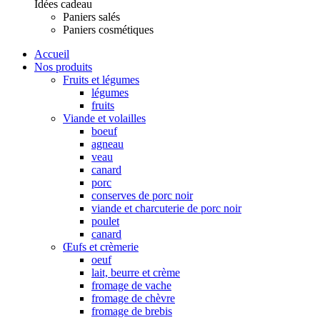
Idées cadeau
Paniers salés
Paniers cosmétiques
Accueil
Nos produits
Fruits et légumes
légumes
fruits
Viande et volailles
boeuf
agneau
veau
canard
porc
conserves de porc noir
viande et charcuterie de porc noir
poulet
canard
Œufs et crèmerie
oeuf
lait, beurre et crème
fromage de vache
fromage de chèvre
fromage de brebis