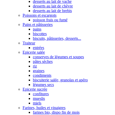
desserts au lait de vache
desserts au lait de chèvre
desserts au lait de brebis
Poissons et escargots
poisson frais ou fumé
Pains et pâtisseries
pains
biscottes
biscuits, pâtisseries, desserts...
Traiteur
entrées
Epicerie salée
conserves de légumes et soupes
pâtes sèches
riz
graines
condiments
biscuiterie salée, granolas et apéro
légumes secs
Epicerie sucrée
confitures
mueslis
miels
Farines, huiles et vinaigres
farines bio, dispo fin de mois