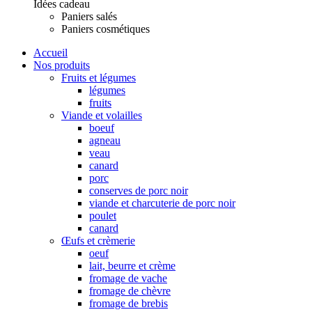
Idées cadeau
Paniers salés
Paniers cosmétiques
Accueil
Nos produits
Fruits et légumes
légumes
fruits
Viande et volailles
boeuf
agneau
veau
canard
porc
conserves de porc noir
viande et charcuterie de porc noir
poulet
canard
Œufs et crèmerie
oeuf
lait, beurre et crème
fromage de vache
fromage de chèvre
fromage de brebis