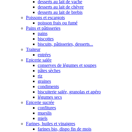
desserts au lait de vache
desserts au lait de chèvre
desserts au lait de brebis
Poissons et escargots
poisson frais ou fumé
Pains et pâtisseries
pains
biscottes
biscuits, pâtisseries, desserts...
Traiteur
entrées
Epicerie salée
conserves de légumes et soupes
pâtes sèches
riz
graines
condiments
biscuiterie salée, granolas et apéro
légumes secs
Epicerie sucrée
confitures
mueslis
miels
Farines, huiles et vinaigres
farines bio, dispo fin de mois