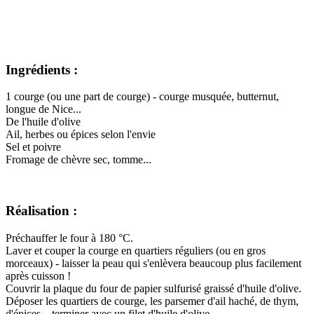
Ingrédients :
1 courge (ou une part de courge) - courge musquée, butternut,
longue de Nice...
De l'huile d'olive
Ail, herbes ou épices selon l'envie
Sel et poivre
Fromage de chèvre sec, tomme...
Réalisation :
Préchauffer le four à 180 °C.
Laver et couper la courge en quartiers réguliers (ou en gros
morceaux) - laisser la peau qui s'enlèvera beaucoup plus facilement
après cuisson !
Couvrir la plaque du four de papier sulfurisé graissé d'huile d'olive.
Déposer les quartiers de courge, les parsemer d'ail haché, de thym,
d'épices... terminer avec un filet d'huile d'olive.