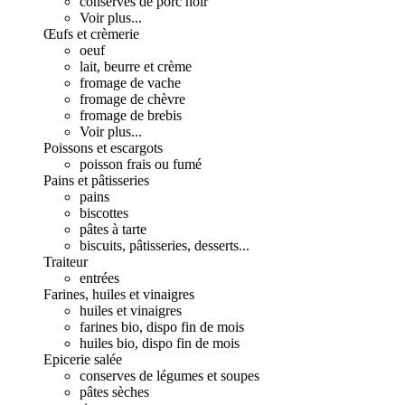
conserves de porc noir
Voir plus...
Œufs et crèmerie
oeuf
lait, beurre et crème
fromage de vache
fromage de chèvre
fromage de brebis
Voir plus...
Poissons et escargots
poisson frais ou fumé
Pains et pâtisseries
pains
biscottes
pâtes à tarte
biscuits, pâtisseries, desserts...
Traiteur
entrées
Farines, huiles et vinaigres
huiles et vinaigres
farines bio, dispo fin de mois
huiles bio, dispo fin de mois
Epicerie salée
conserves de légumes et soupes
pâtes sèches