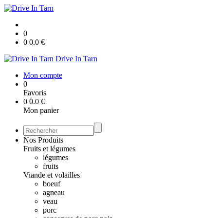
0
0
0.0
€
Drive In Tarn
Mon compte
0
Favoris
0
0.0
€
Mon panier
Nos Produits
Fruits et légumes
légumes
fruits
Viande et volailles
boeuf
agneau
veau
porc